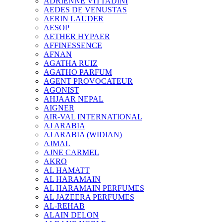
ADRIENNE VITTADINI
AEDES DE VENUSTAS
AERIN LAUDER
AESOP
AETHER HYPAER
AFFINESSENCE
AFNAN
AGATHA RUIZ
AGATHO PARFUM
AGENT PROVOCATEUR
AGONIST
AHJAAR NEPAL
AIGNER
AIR-VAL INTERNATIONAL
AJ ARABIA
AJ ARABIA (WIDIAN)
AJMAL
AJNE CARMEL
AKRO
AL HAMATT
AL HARAMAIN
AL HARAMAIN PERFUMES
AL JAZEERA PERFUMES
AL-REHAB
ALAIN DELON