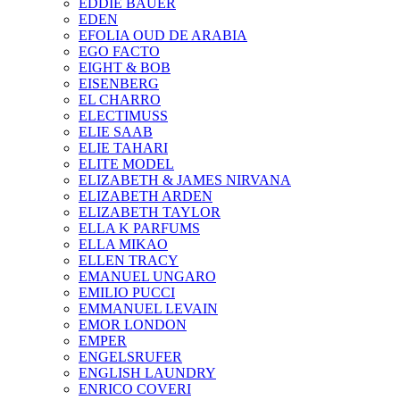
EDDIE BAUER
EDEN
EFOLIA OUD DE ARABIA
EGO FACTO
EIGHT & BOB
EISENBERG
EL CHARRO
ELECTIMUSS
ELIE SAAB
ELIE TAHARI
ELITE MODEL
ELIZABETH & JAMES NIRVANA
ELIZABETH ARDEN
ELIZABETH TAYLOR
ELLA K PARFUMS
ELLA MIKAO
ELLEN TRACY
EMANUEL UNGARO
EMILIO PUCCI
EMMANUEL LEVAIN
EMOR LONDON
EMPER
ENGELSRUFER
ENGLISH LAUNDRY
ENRICO COVERI