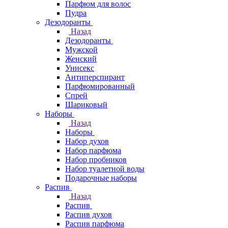
Парфюм для волос
Пудра
Дезодоранты
Назад
Дезодоранты
Мужской
Женский
Унисекс
Антиперспирант
Парфюмированный
Спрей
Шариковый
Наборы
Назад
Наборы
Набор духов
Набор парфюма
Набор пробников
Набор туалетной воды
Подарочные наборы
Распив
Назад
Распив
Распив духов
Распив парфюма