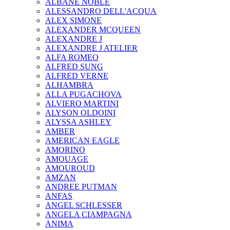
ALBANE NOBLE
ALESSANDRO DELL'ACQUA
ALEX SIMONE
ALEXANDER MCQUEEN
ALEXANDRE J
ALEXANDRE J ATELIER
ALFA ROMEO
ALFRED SUNG
ALFRED VERNE
ALHAMBRA
ALLA PUGACHOVA
ALVIERO MARTINI
ALYSON OLDOINI
ALYSSA ASHLEY
AMBER
AMERICAN EAGLE
AMORINO
AMOUAGE
AMOUROUD
AMZAN
ANDREE PUTMAN
ANFAS
ANGEL SCHLESSER
ANGELA CIAMPAGNA
ANIMA