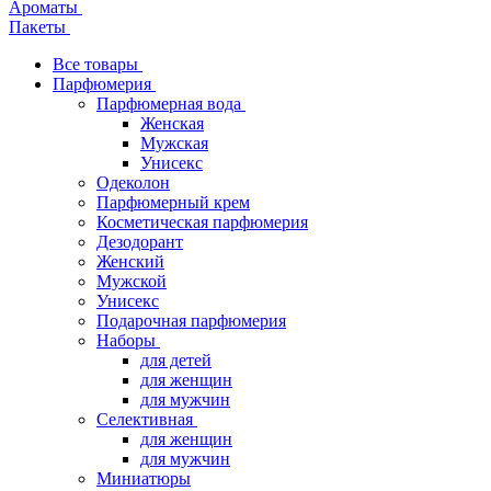
Ароматы
Пакеты
Все товары
Парфюмерия
Парфюмерная вода
Женская
Мужская
Унисекс
Одеколон
Парфюмерный крем
Косметическая парфюмерия
Дезодорант
Женский
Мужской
Унисекс
Подарочная парфюмерия
Наборы
для детей
для женщин
для мужчин
Селективная
для женщин
для мужчин
Миниатюры