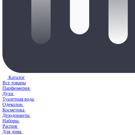
Каталог
Все товары
Парфюмерия
Духи
Туалетная вода
Одеколон
Косметика
Дезодоранты
Наборы
Распив
Для дома