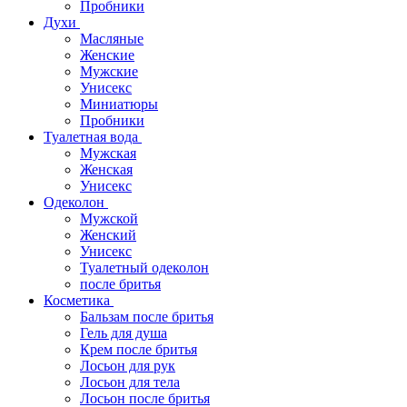
Пробники
Духи
Масляные
Женские
Мужские
Унисекс
Миниатюры
Пробники
Туалетная вода
Мужская
Женская
Унисекс
Одеколон
Мужской
Женский
Унисекс
Туалетный одеколон
после бритья
Косметика
Бальзам после бритья
Гель для душа
Крем после бритья
Лосьон для рук
Лосьон для тела
Лосьон после бритья