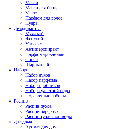
Масло
Масло для бороды
Мыло
Парфюм для волос
Пудра
Дезодоранты
Мужской
Женский
Унисекс
Антиперспирант
Парфюмированный
Спрей
Шариковый
Наборы
Набор духов
Набор парфюма
Набор пробников
Набор туалетной воды
Подарочные наборы
Распив
Распив духов
Распив парфюма
Распив туалетной воды
Для дома
Аромат для дома