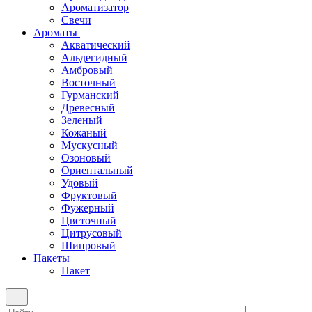
Ароматизатор
Свечи
Ароматы
Акватический
Альдегидный
Амбровый
Восточный
Гурманский
Древесный
Зеленый
Кожаный
Мускусный
Озоновый
Ориентальный
Удовый
Фруктовый
Фужерный
Цветочный
Цитрусовый
Шипровый
Пакеты
Пакет