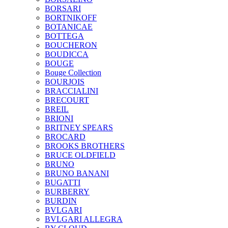
BORSARI
BORTNIKOFF
BOTANICAE
BOTTEGA
BOUCHERON
BOUDICCA
BOUGE
Bouge Collection
BOURJOIS
BRACCIALINI
BRECOURT
BREIL
BRIONI
BRITNEY SPEARS
BROCARD
BROOKS BROTHERS
BRUCE OLDFIELD
BRUNO
BRUNO BANANI
BUGATTI
BURBERRY
BURDIN
BVLGARI
BVLGARI ALLEGRA