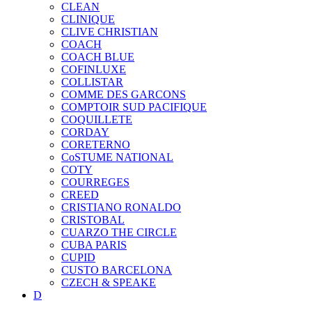
CLEAN
CLINIQUE
CLIVE CHRISTIAN
COACH
COACH BLUE
COFINLUXE
COLLISTAR
COMME DES GARCONS
COMPTOIR SUD PACIFIQUE
COQUILLETE
CORDAY
CORETERNO
CoSTUME NATIONAL
COTY
COURREGES
CREED
CRISTIANO RONALDO
CRISTOBAL
CUARZO THE CIRCLE
CUBA PARIS
CUPID
CUSTO BARCELONA
CZECH & SPEAKE
D