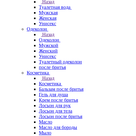
Назад
Туалетная вода
Мужская
Женская
Унисекс
Одеколон
Назад
Одеколон
Мужской
Женский
Унисекс
Туалетный одеколон
после бритья
Косметика
Назад
Косметика
Бальзам после бритья
Гель для душа
Крем после бритья
Лосьон для рук
Лосьон для тела
Лосьон после бритья
Масло
Масло для бороды
Мыло