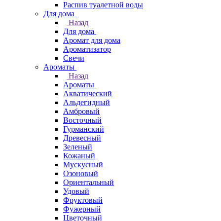
Распив туалетной воды
Для дома
Назад
Для дома
Аромат для дома
Ароматизатор
Свечи
Ароматы
Назад
Ароматы
Акватический
Альдегидный
Амбровый
Восточный
Гурманский
Древесный
Зеленый
Кожаный
Мускусный
Озоновый
Ориентальный
Удовый
Фруктовый
Фужерный
Цветочный