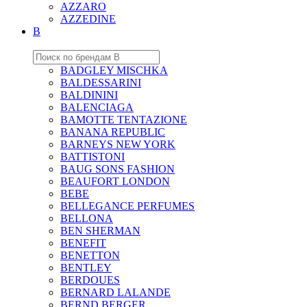
AZZARO
AZZEDINE
B
BADGLEY MISCHKA
BALDESSARINI
BALDININI
BALENCIAGA
BAMOTTE TENTAZIONE
BANANA REPUBLIC
BARNEYS NEW YORK
BATTISTONI
BAUG SONS FASHION
BEAUFORT LONDON
BEBE
BELLEGANCE PERFUMES
BELLONA
BEN SHERMAN
BENEFIT
BENETTON
BENTLEY
BERDOUES
BERNARD LALANDE
BERND BERGER