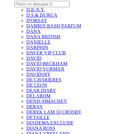
D.K.N.Y.
D.S.& DURGA
D'ORSAY
DAMIEN BASH PARFUM
DANA
DANA BRITISH
DANIELLE
DARPHIN
DAVER VIP CLUB
DAVID
DAVID BECKHAM
DAVID YURMAN
DAVIDOFF
DE CHARIERES
DE LEON
DEAR DIARY
DELAROM
DENIS SIMACHEV
DERAY
DEREK LAM 10 CROSBY
DETAILLE
DIADEMA EXCLUSIF
DIANA ROSS
DIANA VREELAND