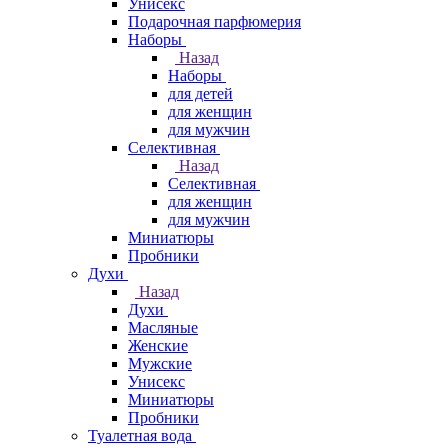
Унисекс
Подарочная парфюмерия
Наборы
Назад
Наборы
для детей
для женщин
для мужчин
Селективная
Назад
Селективная
для женщин
для мужчин
Миниатюры
Пробники
Духи
Назад
Духи
Масляные
Женские
Мужские
Унисекс
Миниатюры
Пробники
Туалетная вода