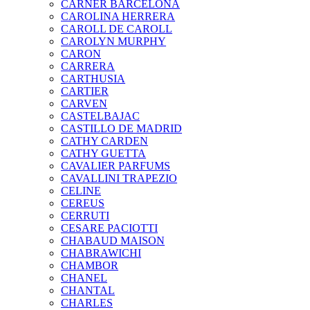
CARNER BARCELONA
CAROLINA HERRERA
CAROLL DE CAROLL
CAROLYN MURPHY
CARON
CARRERA
CARTHUSIA
CARTIER
CARVEN
CASTELBAJAC
CASTILLO DE MADRID
CATHY CARDEN
CATHY GUETTA
CAVALIER PARFUMS
CAVALLINI TRAPEZIO
CELINE
CEREUS
CERRUTI
CESARE PACIOTTI
CHABAUD MAISON
CHABRAWICHI
CHAMBOR
CHANEL
CHANTAL
CHARLES