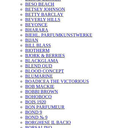
BESO BEACH
BETSEY JOHNSON
BETTY BARCLAY
BEVERLY HILLS
BEYONCE
BHARARA
BIEHL. PARFUMKUNSTWERKE
BIJAN
BILL BLASS
BIOTHERM
BJORK & BERRIES
BLACKGLAMA
BLEND OUD
BLOOD CONCEPT
BLUMARINE
BOADICEA THE VICTORIOUS
BOB MACKIE
BOBBI BROWN
BOHOBOCO
BOIS 1920
BON PARFUMEUR
BOND 9
BOND № 9
BORGHESE IL BACIO
BORSALINO