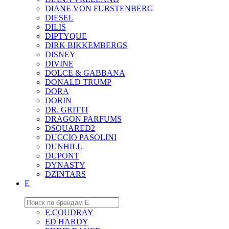
DIANE VON FURSTENBERG
DIESEL
DILIS
DIPTYQUE
DIRK BIKKEMBERGS
DISNEY
DIVINE
DOLCE & GABBANA
DONALD TRUMP
DORA
DORIN
DR. GRITTI
DRAGON PARFUMS
DSQUARED2
DUCCIO PASOLINI
DUNHILL
DUPONT
DYNASTY
DZINTARS
E
E.COUDRAY
ED HARDY