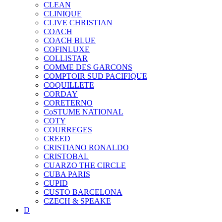
CLEAN
CLINIQUE
CLIVE CHRISTIAN
COACH
COACH BLUE
COFINLUXE
COLLISTAR
COMME DES GARCONS
COMPTOIR SUD PACIFIQUE
COQUILLETE
CORDAY
CORETERNO
CoSTUME NATIONAL
COTY
COURREGES
CREED
CRISTIANO RONALDO
CRISTOBAL
CUARZO THE CIRCLE
CUBA PARIS
CUPID
CUSTO BARCELONA
CZECH & SPEAKE
D