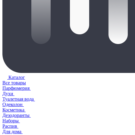
Каталог
Все товары
Парфюмерия
Духи
Туалетная вода
Одеколон
Косметика
Дезодоранты
Наборы
Распив
Для дома