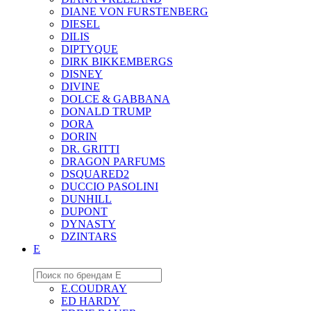
DIANE VON FURSTENBERG
DIESEL
DILIS
DIPTYQUE
DIRK BIKKEMBERGS
DISNEY
DIVINE
DOLCE & GABBANA
DONALD TRUMP
DORA
DORIN
DR. GRITTI
DRAGON PARFUMS
DSQUARED2
DUCCIO PASOLINI
DUNHILL
DUPONT
DYNASTY
DZINTARS
E
E.COUDRAY
ED HARDY