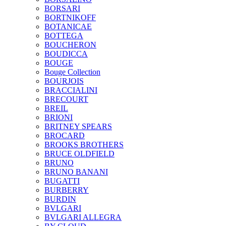
BORSARI
BORTNIKOFF
BOTANICAE
BOTTEGA
BOUCHERON
BOUDICCA
BOUGE
Bouge Collection
BOURJOIS
BRACCIALINI
BRECOURT
BREIL
BRIONI
BRITNEY SPEARS
BROCARD
BROOKS BROTHERS
BRUCE OLDFIELD
BRUNO
BRUNO BANANI
BUGATTI
BURBERRY
BURDIN
BVLGARI
BVLGARI ALLEGRA