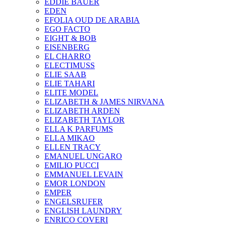
EDDIE BAUER
EDEN
EFOLIA OUD DE ARABIA
EGO FACTO
EIGHT & BOB
EISENBERG
EL CHARRO
ELECTIMUSS
ELIE SAAB
ELIE TAHARI
ELITE MODEL
ELIZABETH & JAMES NIRVANA
ELIZABETH ARDEN
ELIZABETH TAYLOR
ELLA K PARFUMS
ELLA MIKAO
ELLEN TRACY
EMANUEL UNGARO
EMILIO PUCCI
EMMANUEL LEVAIN
EMOR LONDON
EMPER
ENGELSRUFER
ENGLISH LAUNDRY
ENRICO COVERI