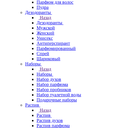
Парфюм для волос
Пудра
Дезодоранты
Назад
Дезодоранты
Мужской
Женский
Унисекс
Антиперспирант
Парфюмированный
Спрей
Шариковый
Наборы
Назад
Наборы
Набор духов
Набор парфюма
Набор пробников
Набор туалетной воды
Подарочные наборы
Распив
Назад
Распив
Распив духов
Распив парфюма