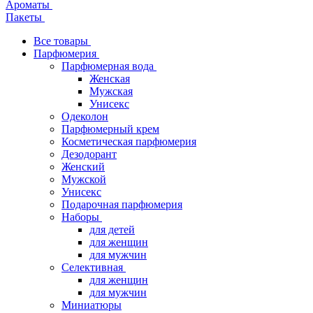
Ароматы
Пакеты
Все товары
Парфюмерия
Парфюмерная вода
Женская
Мужская
Унисекс
Одеколон
Парфюмерный крем
Косметическая парфюмерия
Дезодорант
Женский
Мужской
Унисекс
Подарочная парфюмерия
Наборы
для детей
для женщин
для мужчин
Селективная
для женщин
для мужчин
Миниатюры