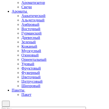
Ароматизатор
Свечи
Ароматы
Акватический
Альдегидный
Амбровый
Восточный
Гурманский
Древесный
Зеленый
Кожаный
Мускусный
Озоновый
Ориентальный
Удовый
Фруктовый
Фужерный
Цветочный
Цитрусовый
Шипровый
Пакеты
Пакет