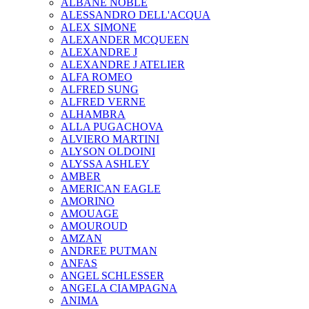
ALBANE NOBLE
ALESSANDRO DELL'ACQUA
ALEX SIMONE
ALEXANDER MCQUEEN
ALEXANDRE J
ALEXANDRE J ATELIER
ALFA ROMEO
ALFRED SUNG
ALFRED VERNE
ALHAMBRA
ALLA PUGACHOVA
ALVIERO MARTINI
ALYSON OLDOINI
ALYSSA ASHLEY
AMBER
AMERICAN EAGLE
AMORINO
AMOUAGE
AMOUROUD
AMZAN
ANDREE PUTMAN
ANFAS
ANGEL SCHLESSER
ANGELA CIAMPAGNA
ANIMA