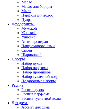
Масло
Масло для бороды
Мыло
Парфюм для волос
Пудра
Дезодоранты
Мужской
Женский
Унисекс
Антиперспирант
Парфюмированный
Спрей
Шариковый
Наборы
Набор духов
Набор парфюма
Набор пробников
Набор туалетной воды
Подарочные наборы
Распив
Распив духов
Распив парфюма
Распив туалетной воды
Для дома
Аромат для дома