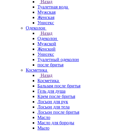
Назад
Туалетная вода
Мужская
Женская
Унисекс
Одеколон
Назад
Одеколон
Мужской
Женский
Унисекс
Туалетный одеколон
после бритья
Косметика
Назад
Косметика
Бальзам после бритья
Гель для душа
Крем после бритья
Лосьон для рук
Лосьон для тела
Лосьон после бритья
Масло
Масло для бороды
Мыло