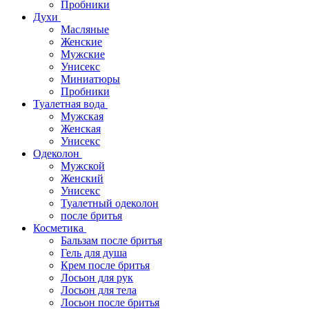
Пробники
Духи
Масляные
Женские
Мужские
Унисекс
Миниатюры
Пробники
Туалетная вода
Мужская
Женская
Унисекс
Одеколон
Мужской
Женский
Унисекс
Туалетный одеколон
после бритья
Косметика
Бальзам после бритья
Гель для душа
Крем после бритья
Лосьон для рук
Лосьон для тела
Лосьон после бритья