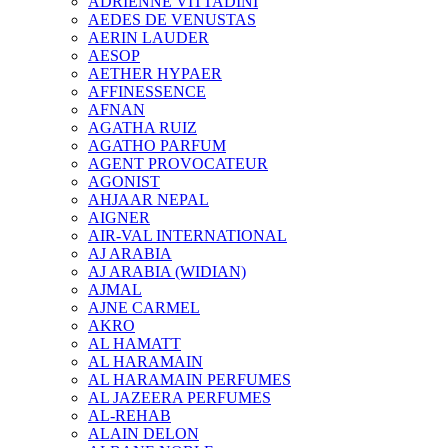
ADRIENNE VITTADINI
AEDES DE VENUSTAS
AERIN LAUDER
AESOP
AETHER HYPAER
AFFINESSENCE
AFNAN
AGATHA RUIZ
AGATHO PARFUM
AGENT PROVOCATEUR
AGONIST
AHJAAR NEPAL
AIGNER
AIR-VAL INTERNATIONAL
AJ ARABIA
AJ ARABIA (WIDIAN)
AJMAL
AJNE CARMEL
AKRO
AL HAMATT
AL HARAMAIN
AL HARAMAIN PERFUMES
AL JAZEERA PERFUMES
AL-REHAB
ALAIN DELON