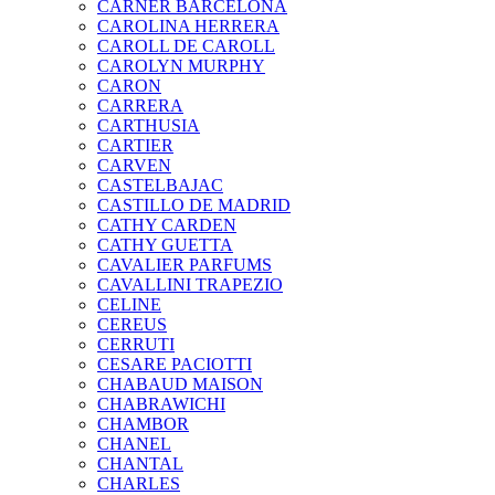
CARNER BARCELONA
CAROLINA HERRERA
CAROLL DE CAROLL
CAROLYN MURPHY
CARON
CARRERA
CARTHUSIA
CARTIER
CARVEN
CASTELBAJAC
CASTILLO DE MADRID
CATHY CARDEN
CATHY GUETTA
CAVALIER PARFUMS
CAVALLINI TRAPEZIO
CELINE
CEREUS
CERRUTI
CESARE PACIOTTI
CHABAUD MAISON
CHABRAWICHI
CHAMBOR
CHANEL
CHANTAL
CHARLES