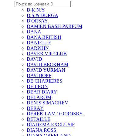
D.K.N.Y.
D.S.& DURGA
D'ORSAY
DAMIEN BASH PARFUM
DANA
DANA BRITISH
DANIELLE
DARPHIN
DAVER VIP CLUB
DAVID
DAVID BECKHAM
DAVID YURMAN
DAVIDOFF
DE CHARIERES
DE LEON
DEAR DIARY
DELAROM
DENIS SIMACHEV
DERAY
DEREK LAM 10 CROSBY
DETAILLE
DIADEMA EXCLUSIF
DIANA ROSS
DIANA VREELAND