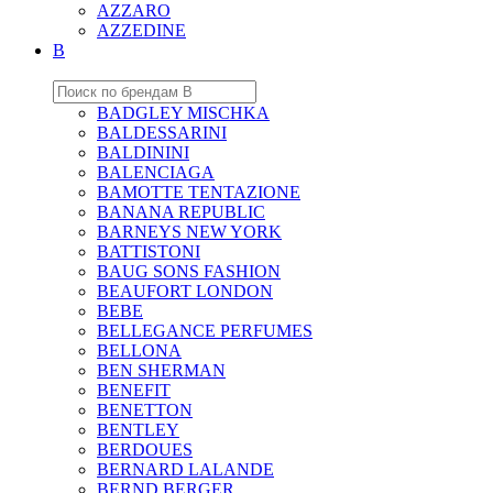
AZZARO
AZZEDINE
B
BADGLEY MISCHKA
BALDESSARINI
BALDININI
BALENCIAGA
BAMOTTE TENTAZIONE
BANANA REPUBLIC
BARNEYS NEW YORK
BATTISTONI
BAUG SONS FASHION
BEAUFORT LONDON
BEBE
BELLEGANCE PERFUMES
BELLONA
BEN SHERMAN
BENEFIT
BENETTON
BENTLEY
BERDOUES
BERNARD LALANDE
BERND BERGER