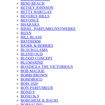
BESO BEACH
BETSEY JOHNSON
BETTY BARCLAY
BEVERLY HILLS
BEYONCE
BHARARA
BIEHL. PARFUMKUNSTWERKE
BIJAN
BILL BLASS
BIOTHERM
BJORK & BERRIES
BLACKGLAMA
BLEND OUD
BLOOD CONCEPT
BLUMARINE
BOADICEA THE VICTORIOUS
BOB MACKIE
BOBBI BROWN
BOHOBOCO
BOIS 1920
BON PARFUMEUR
BOND 9
BOND № 9
BORGHESE IL BACIO
BORSALINO