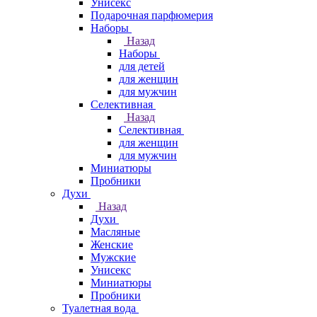
Унисекс
Подарочная парфюмерия
Наборы
Назад
Наборы
для детей
для женщин
для мужчин
Селективная
Назад
Селективная
для женщин
для мужчин
Миниатюры
Пробники
Духи
Назад
Духи
Масляные
Женские
Мужские
Унисекс
Миниатюры
Пробники
Туалетная вода