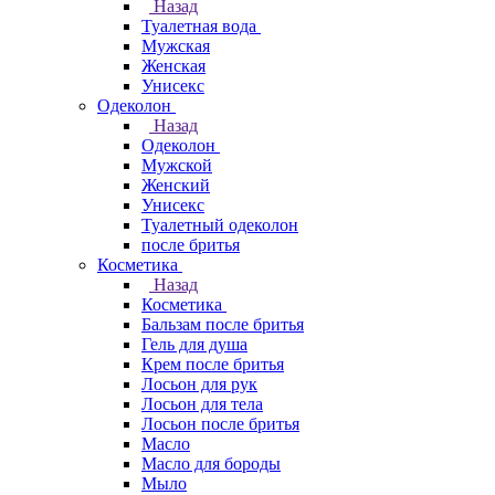
Назад
Туалетная вода
Мужская
Женская
Унисекс
Одеколон
Назад
Одеколон
Мужской
Женский
Унисекс
Туалетный одеколон
после бритья
Косметика
Назад
Косметика
Бальзам после бритья
Гель для душа
Крем после бритья
Лосьон для рук
Лосьон для тела
Лосьон после бритья
Масло
Масло для бороды
Мыло