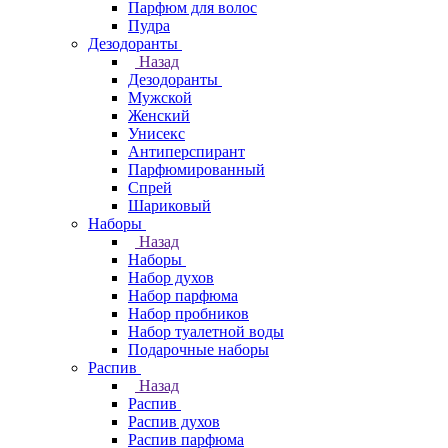
Парфюм для волос
Пудра
Дезодоранты
Назад
Дезодоранты
Мужской
Женский
Унисекс
Антиперспирант
Парфюмированный
Спрей
Шариковый
Наборы
Назад
Наборы
Набор духов
Набор парфюма
Набор пробников
Набор туалетной воды
Подарочные наборы
Распив
Назад
Распив
Распив духов
Распив парфюма