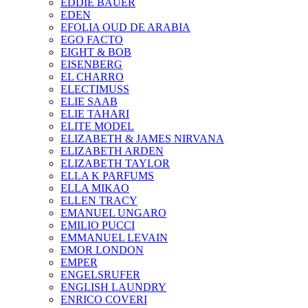
EDDIE BAUER
EDEN
EFOLIA OUD DE ARABIA
EGO FACTO
EIGHT & BOB
EISENBERG
EL CHARRO
ELECTIMUSS
ELIE SAAB
ELIE TAHARI
ELITE MODEL
ELIZABETH & JAMES NIRVANA
ELIZABETH ARDEN
ELIZABETH TAYLOR
ELLA K PARFUMS
ELLA MIKAO
ELLEN TRACY
EMANUEL UNGARO
EMILIO PUCCI
EMMANUEL LEVAIN
EMOR LONDON
EMPER
ENGELSRUFER
ENGLISH LAUNDRY
ENRICO COVERI