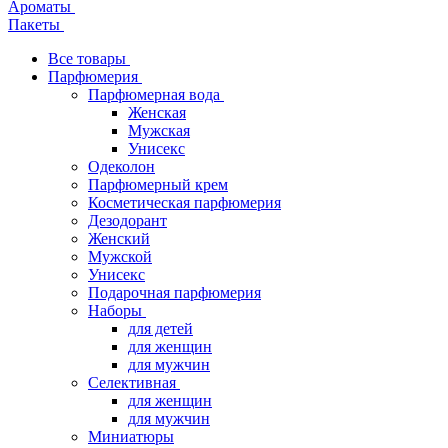
Ароматы
Пакеты
Все товары
Парфюмерия
Парфюмерная вода
Женская
Мужская
Унисекс
Одеколон
Парфюмерный крем
Косметическая парфюмерия
Дезодорант
Женский
Мужской
Унисекс
Подарочная парфюмерия
Наборы
для детей
для женщин
для мужчин
Селективная
для женщин
для мужчин
Миниатюры