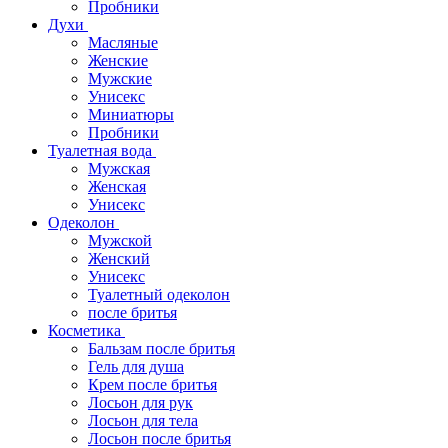
Пробники
Духи
Масляные
Женские
Мужские
Унисекс
Миниатюры
Пробники
Туалетная вода
Мужская
Женская
Унисекс
Одеколон
Мужской
Женский
Унисекс
Туалетный одеколон
после бритья
Косметика
Бальзам после бритья
Гель для душа
Крем после бритья
Лосьон для рук
Лосьон для тела
Лосьон после бритья