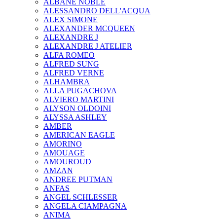
ALBANE NOBLE
ALESSANDRO DELL'ACQUA
ALEX SIMONE
ALEXANDER MCQUEEN
ALEXANDRE J
ALEXANDRE J ATELIER
ALFA ROMEO
ALFRED SUNG
ALFRED VERNE
ALHAMBRA
ALLA PUGACHOVA
ALVIERO MARTINI
ALYSON OLDOINI
ALYSSA ASHLEY
AMBER
AMERICAN EAGLE
AMORINO
AMOUAGE
AMOUROUD
AMZAN
ANDREE PUTMAN
ANFAS
ANGEL SCHLESSER
ANGELA CIAMPAGNA
ANIMA