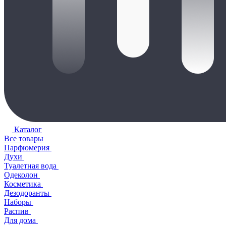
Каталог
Все товары
Парфюмерия
Духи
Туалетная вода
Одеколон
Косметика
Дезодоранты
Наборы
Распив
Для дома