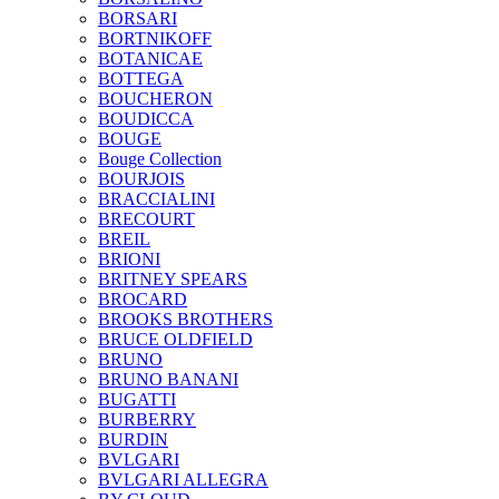
BORSARI
BORTNIKOFF
BOTANICAE
BOTTEGA
BOUCHERON
BOUDICCA
BOUGE
Bouge Collection
BOURJOIS
BRACCIALINI
BRECOURT
BREIL
BRIONI
BRITNEY SPEARS
BROCARD
BROOKS BROTHERS
BRUCE OLDFIELD
BRUNO
BRUNO BANANI
BUGATTI
BURBERRY
BURDIN
BVLGARI
BVLGARI ALLEGRA