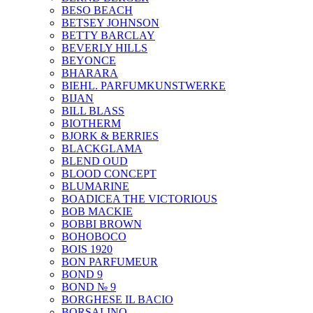
BESO BEACH
BETSEY JOHNSON
BETTY BARCLAY
BEVERLY HILLS
BEYONCE
BHARARA
BIEHL. PARFUMKUNSTWERKE
BIJAN
BILL BLASS
BIOTHERM
BJORK & BERRIES
BLACKGLAMA
BLEND OUD
BLOOD CONCEPT
BLUMARINE
BOADICEA THE VICTORIOUS
BOB MACKIE
BOBBI BROWN
BOHOBOCO
BOIS 1920
BON PARFUMEUR
BOND 9
BOND № 9
BORGHESE IL BACIO
BORSALINO