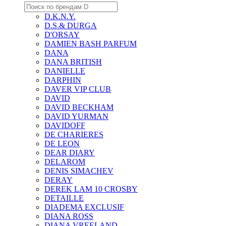
D.K.N.Y.
D.S.& DURGA
D'ORSAY
DAMIEN BASH PARFUM
DANA
DANA BRITISH
DANIELLE
DARPHIN
DAVER VIP CLUB
DAVID
DAVID BECKHAM
DAVID YURMAN
DAVIDOFF
DE CHARIERES
DE LEON
DEAR DIARY
DELAROM
DENIS SIMACHEV
DERAY
DEREK LAM 10 CROSBY
DETAILLE
DIADEMA EXCLUSIF
DIANA ROSS
DIANA VREELAND