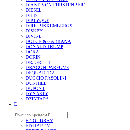
DIANE VON FURSTENBERG
DIESEL
DILIS
DIPTYQUE
DIRK BIKKEMBERGS
DISNEY
DIVINE
DOLCE & GABBANA
DONALD TRUMP
DORA
DORIN
DR. GRITTI
DRAGON PARFUMS
DSQUARED2
DUCCIO PASOLINI
DUNHILL
DUPONT
DYNASTY
DZINTARS
E
E.COUDRAY
ED HARDY