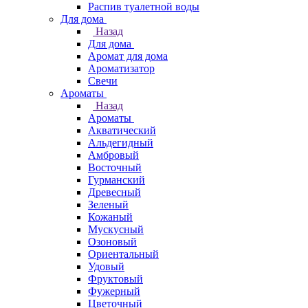
Распив туалетной воды
Для дома
Назад
Для дома
Аромат для дома
Ароматизатор
Свечи
Ароматы
Назад
Ароматы
Акватический
Альдегидный
Амбровый
Восточный
Гурманский
Древесный
Зеленый
Кожаный
Мускусный
Озоновый
Ориентальный
Удовый
Фруктовый
Фужерный
Цветочный