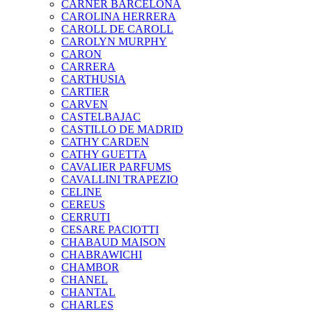
CARNER BARCELONA
CAROLINA HERRERA
CAROLL DE CAROLL
CAROLYN MURPHY
CARON
CARRERA
CARTHUSIA
CARTIER
CARVEN
CASTELBAJAC
CASTILLO DE MADRID
CATHY CARDEN
CATHY GUETTA
CAVALIER PARFUMS
CAVALLINI TRAPEZIO
CELINE
CEREUS
CERRUTI
CESARE PACIOTTI
CHABAUD MAISON
CHABRAWICHI
CHAMBOR
CHANEL
CHANTAL
CHARLES