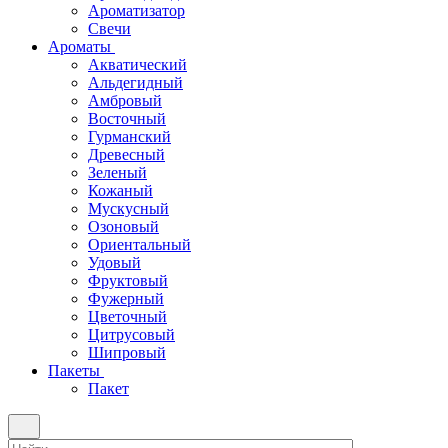
Ароматизатор
Свечи
Ароматы
Акватический
Альдегидный
Амбровый
Восточный
Гурманский
Древесный
Зеленый
Кожаный
Мускусный
Озоновый
Ориентальный
Удовый
Фруктовый
Фужерный
Цветочный
Цитрусовый
Шипровый
Пакеты
Пакет