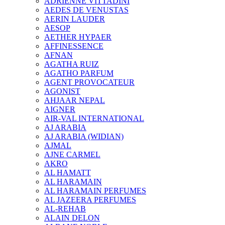
ADRIENNE VITTADINI
AEDES DE VENUSTAS
AERIN LAUDER
AESOP
AETHER HYPAER
AFFINESSENCE
AFNAN
AGATHA RUIZ
AGATHO PARFUM
AGENT PROVOCATEUR
AGONIST
AHJAAR NEPAL
AIGNER
AIR-VAL INTERNATIONAL
AJ ARABIA
AJ ARABIA (WIDIAN)
AJMAL
AJNE CARMEL
AKRO
AL HAMATT
AL HARAMAIN
AL HARAMAIN PERFUMES
AL JAZEERA PERFUMES
AL-REHAB
ALAIN DELON