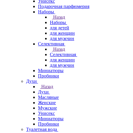
Унисекс
Подарочная парфюмерия
Наборы
Назад
Наборы
для детей
для женщин
для мужчин
Селективная
Назад
Селективная
для женщин
для мужчин
Миниатюры
Пробники
Духи
Назад
Духи
Масляные
Женские
Мужские
Унисекс
Миниатюры
Пробники
Туалетная вода