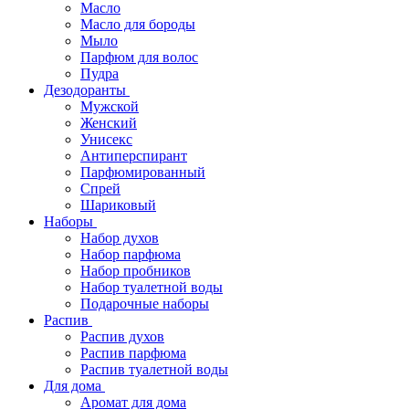
Масло
Масло для бороды
Мыло
Парфюм для волос
Пудра
Дезодоранты
Мужской
Женский
Унисекс
Антиперспирант
Парфюмированный
Спрей
Шариковый
Наборы
Набор духов
Набор парфюма
Набор пробников
Набор туалетной воды
Подарочные наборы
Распив
Распив духов
Распив парфюма
Распив туалетной воды
Для дома
Аромат для дома