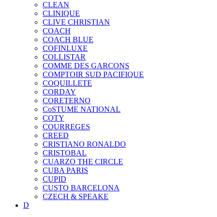
CLEAN
CLINIQUE
CLIVE CHRISTIAN
COACH
COACH BLUE
COFINLUXE
COLLISTAR
COMME DES GARCONS
COMPTOIR SUD PACIFIQUE
COQUILLETE
CORDAY
CORETERNO
CoSTUME NATIONAL
COTY
COURREGES
CREED
CRISTIANO RONALDO
CRISTOBAL
CUARZO THE CIRCLE
CUBA PARIS
CUPID
CUSTO BARCELONA
CZECH & SPEAKE
D