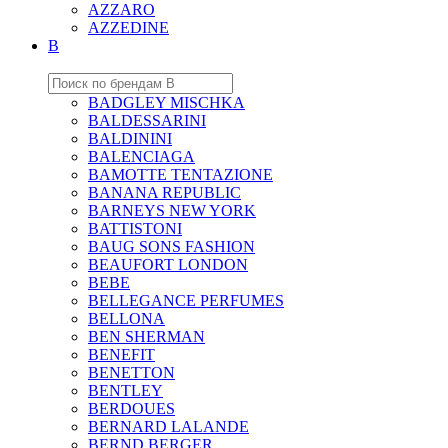
AZZARO
AZZEDINE
B
BADGLEY MISCHKA
BALDESSARINI
BALDININI
BALENCIAGA
BAMOTTE TENTAZIONE
BANANA REPUBLIC
BARNEYS NEW YORK
BATTISTONI
BAUG SONS FASHION
BEAUFORT LONDON
BEBE
BELLEGANCE PERFUMES
BELLONA
BEN SHERMAN
BENEFIT
BENETTON
BENTLEY
BERDOUES
BERNARD LALANDE
BERND BERGER