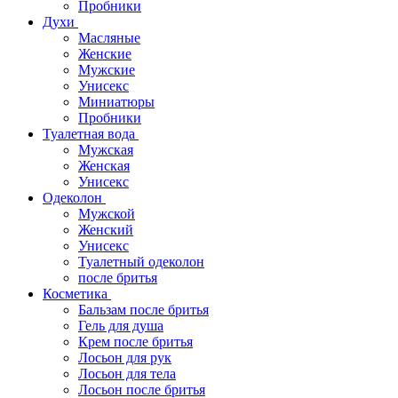
Пробники
Духи
Масляные
Женские
Мужские
Унисекс
Миниатюры
Пробники
Туалетная вода
Мужская
Женская
Унисекс
Одеколон
Мужской
Женский
Унисекс
Туалетный одеколон
после бритья
Косметика
Бальзам после бритья
Гель для душа
Крем после бритья
Лосьон для рук
Лосьон для тела
Лосьон после бритья