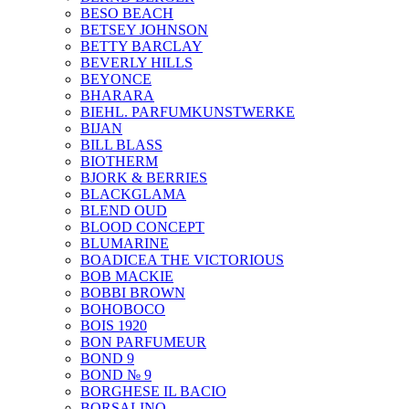
BESO BEACH
BETSEY JOHNSON
BETTY BARCLAY
BEVERLY HILLS
BEYONCE
BHARARA
BIEHL. PARFUMKUNSTWERKE
BIJAN
BILL BLASS
BIOTHERM
BJORK & BERRIES
BLACKGLAMA
BLEND OUD
BLOOD CONCEPT
BLUMARINE
BOADICEA THE VICTORIOUS
BOB MACKIE
BOBBI BROWN
BOHOBOCO
BOIS 1920
BON PARFUMEUR
BOND 9
BOND № 9
BORGHESE IL BACIO
BORSALINO