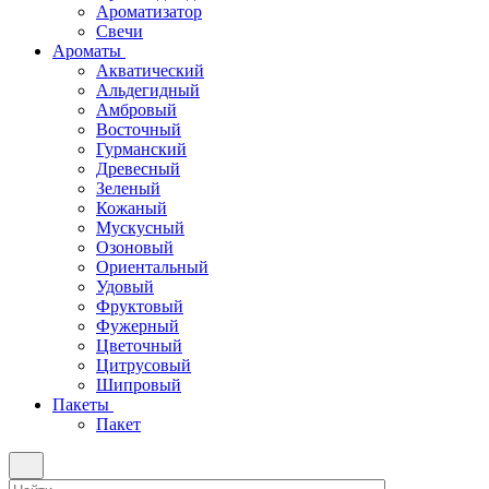
Ароматизатор
Свечи
Ароматы
Акватический
Альдегидный
Амбровый
Восточный
Гурманский
Древесный
Зеленый
Кожаный
Мускусный
Озоновый
Ориентальный
Удовый
Фруктовый
Фужерный
Цветочный
Цитрусовый
Шипровый
Пакеты
Пакет