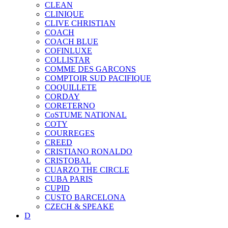
CLEAN
CLINIQUE
CLIVE CHRISTIAN
COACH
COACH BLUE
COFINLUXE
COLLISTAR
COMME DES GARCONS
COMPTOIR SUD PACIFIQUE
COQUILLETE
CORDAY
CORETERNO
CoSTUME NATIONAL
COTY
COURREGES
CREED
CRISTIANO RONALDO
CRISTOBAL
CUARZO THE CIRCLE
CUBA PARIS
CUPID
CUSTO BARCELONA
CZECH & SPEAKE
D