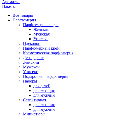
Ароматы
Пакеты
Все товары
Парфюмерия
Парфюмерная вода
Женская
Мужская
Унисекс
Одеколон
Парфюмерный крем
Косметическая парфюмерия
Дезодорант
Женский
Мужской
Унисекс
Подарочная парфюмерия
Наборы
для детей
для женщин
для мужчин
Селективная
для женщин
для мужчин
Миниатюры