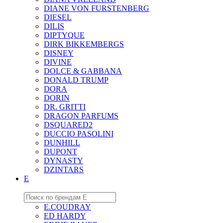
DIANE VON FURSTENBERG
DIESEL
DILIS
DIPTYQUE
DIRK BIKKEMBERGS
DISNEY
DIVINE
DOLCE & GABBANA
DONALD TRUMP
DORA
DORIN
DR. GRITTI
DRAGON PARFUMS
DSQUARED2
DUCCIO PASOLINI
DUNHILL
DUPONT
DYNASTY
DZINTARS
E
E.COUDRAY
ED HARDY