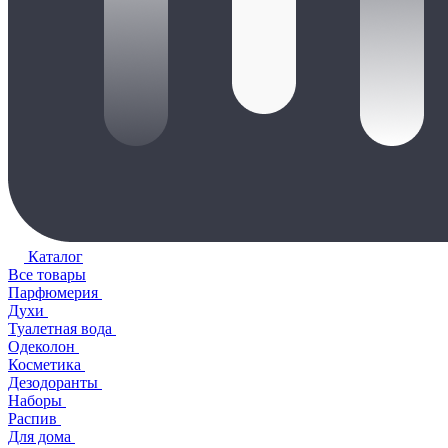
Каталог
Все товары
Парфюмерия
Духи
Туалетная вода
Одеколон
Косметика
Дезодоранты
Наборы
Распив
Для дома