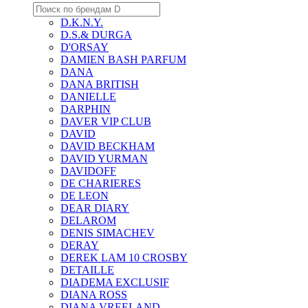
D.K.N.Y.
D.S.& DURGA
D'ORSAY
DAMIEN BASH PARFUM
DANA
DANA BRITISH
DANIELLE
DARPHIN
DAVER VIP CLUB
DAVID
DAVID BECKHAM
DAVID YURMAN
DAVIDOFF
DE CHARIERES
DE LEON
DEAR DIARY
DELAROM
DENIS SIMACHEV
DERAY
DEREK LAM 10 CROSBY
DETAILLE
DIADEMA EXCLUSIF
DIANA ROSS
DIANA VREELAND