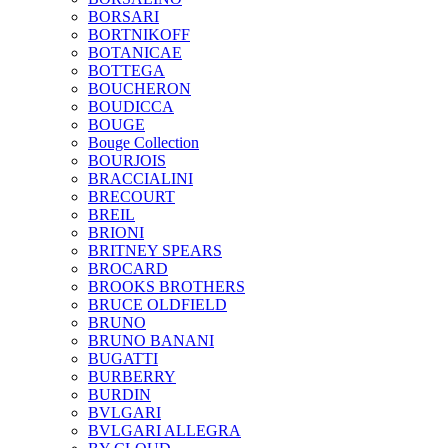
BORSARI
BORTNIKOFF
BOTANICAE
BOTTEGA
BOUCHERON
BOUDICCA
BOUGE
Bouge Collection
BOURJOIS
BRACCIALINI
BRECOURT
BREIL
BRIONI
BRITNEY SPEARS
BROCARD
BROOKS BROTHERS
BRUCE OLDFIELD
BRUNO
BRUNO BANANI
BUGATTI
BURBERRY
BURDIN
BVLGARI
BVLGARI ALLEGRA