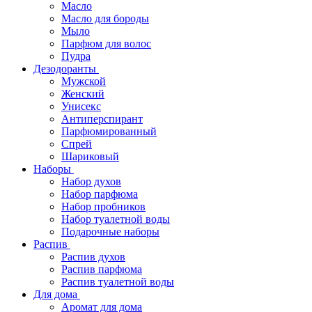
Масло
Масло для бороды
Мыло
Парфюм для волос
Пудра
Дезодоранты
Мужской
Женский
Унисекс
Антиперспирант
Парфюмированный
Спрей
Шариковый
Наборы
Набор духов
Набор парфюма
Набор пробников
Набор туалетной воды
Подарочные наборы
Распив
Распив духов
Распив парфюма
Распив туалетной воды
Для дома
Аромат для дома