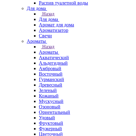
Распив туалетной воды
Для дома
Назад
Для дома
Аромат для дома
Ароматизатор
Свечи
Ароматы
Назад
Ароматы
Акватический
Альдегидный
Амбровый
Восточный
Гурманский
Древесный
Зеленый
Кожаный
Мускусный
Озоновый
Ориентальный
Удовый
Фруктовый
Фужерный
Цветочный