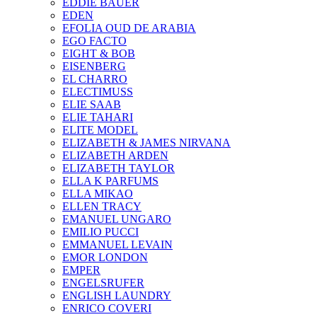
EDDIE BAUER
EDEN
EFOLIA OUD DE ARABIA
EGO FACTO
EIGHT & BOB
EISENBERG
EL CHARRO
ELECTIMUSS
ELIE SAAB
ELIE TAHARI
ELITE MODEL
ELIZABETH & JAMES NIRVANA
ELIZABETH ARDEN
ELIZABETH TAYLOR
ELLA K PARFUMS
ELLA MIKAO
ELLEN TRACY
EMANUEL UNGARO
EMILIO PUCCI
EMMANUEL LEVAIN
EMOR LONDON
EMPER
ENGELSRUFER
ENGLISH LAUNDRY
ENRICO COVERI