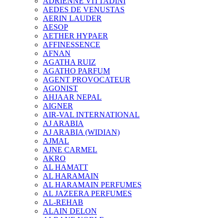
ADRIENNE VITTADINI
AEDES DE VENUSTAS
AERIN LAUDER
AESOP
AETHER HYPAER
AFFINESSENCE
AFNAN
AGATHA RUIZ
AGATHO PARFUM
AGENT PROVOCATEUR
AGONIST
AHJAAR NEPAL
AIGNER
AIR-VAL INTERNATIONAL
AJ ARABIA
AJ ARABIA (WIDIAN)
AJMAL
AJNE CARMEL
AKRO
AL HAMATT
AL HARAMAIN
AL HARAMAIN PERFUMES
AL JAZEERA PERFUMES
AL-REHAB
ALAIN DELON