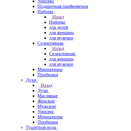
Унисекс
Подарочная парфюмерия
Наборы
Назад
Наборы
для детей
для женщин
для мужчин
Селективная
Назад
Селективная
для женщин
для мужчин
Миниатюры
Пробники
Духи
Назад
Духи
Масляные
Женские
Мужские
Унисекс
Миниатюры
Пробники
Туалетная вода