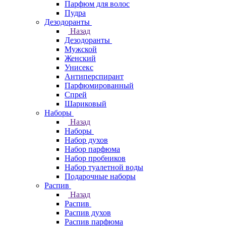
Парфюм для волос
Пудра
Дезодоранты
Назад
Дезодоранты
Мужской
Женский
Унисекс
Антиперспирант
Парфюмированный
Спрей
Шариковый
Наборы
Назад
Наборы
Набор духов
Набор парфюма
Набор пробников
Набор туалетной воды
Подарочные наборы
Распив
Назад
Распив
Распив духов
Распив парфюма