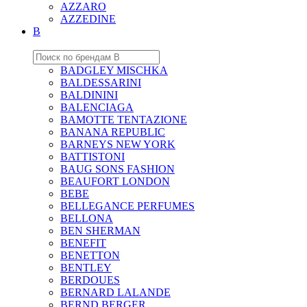
AZZARO
AZZEDINE
B
BADGLEY MISCHKA
BALDESSARINI
BALDININI
BALENCIAGA
BAMOTTE TENTAZIONE
BANANA REPUBLIC
BARNEYS NEW YORK
BATTISTONI
BAUG SONS FASHION
BEAUFORT LONDON
BEBE
BELLEGANCE PERFUMES
BELLONA
BEN SHERMAN
BENEFIT
BENETTON
BENTLEY
BERDOUES
BERNARD LALANDE
BERND BERGER