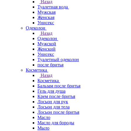
Назад
Туалетная вода
Мужская
Женская
Унисекс
Одеколон
Назад
Одеколон
Мужской
Женский
Унисекс
Туалетный одеколон
после бритья
Косметика
Назад
Косметика
Бальзам после бритья
Гель для душа
Крем после бритья
Лосьон для рук
Лосьон для тела
Лосьон после бритья
Масло
Масло для бороды
Мыло