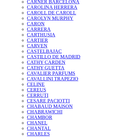
CARNER BARCELONA
CAROLINA HERRERA
CAROLL DE CAROLL
CAROLYN MURPHY
CARON
CARRERA
CARTHUSIA
CARTIER
CARVEN
CASTELBAJAC
CASTILLO DE MADRID
CATHY CARDEN
CATHY GUETTA
CAVALIER PARFUMS
CAVALLINI TRAPEZIO
CELINE
CEREUS
CERRUTI
CESARE PACIOTTI
CHABAUD MAISON
CHABRAWICHI
CHAMBOR
CHANEL
CHANTAL
CHARLES