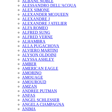
ALBANE NOBLE
ALESSANDRO DELL'ACQUA
ALEX SIMONE
ALEXANDER MCQUEEN
ALEXANDRE J
ALEXANDRE J ATELIER
ALFA ROMEO
ALFRED SUNG
ALFRED VERNE
ALHAMBRA
ALLA PUGACHOVA
ALVIERO MARTINI
ALYSON OLDOINI
ALYSSA ASHLEY
AMBER
AMERICAN EAGLE
AMORINO
AMOUAGE
AMOUROUD
AMZAN
ANDREE PUTMAN
ANFAS
ANGEL SCHLESSER
ANGELA CIAMPAGNA
ANIMA