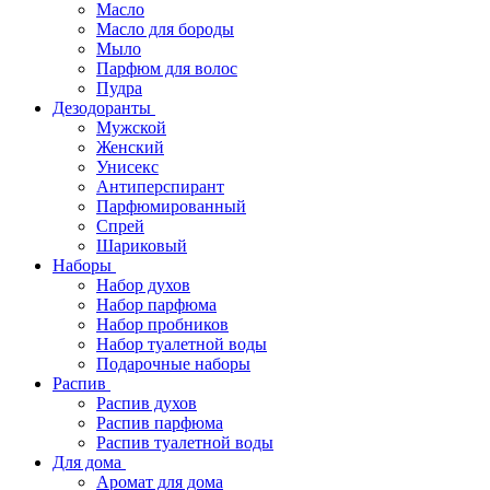
Масло
Масло для бороды
Мыло
Парфюм для волос
Пудра
Дезодоранты
Мужской
Женский
Унисекс
Антиперспирант
Парфюмированный
Спрей
Шариковый
Наборы
Набор духов
Набор парфюма
Набор пробников
Набор туалетной воды
Подарочные наборы
Распив
Распив духов
Распив парфюма
Распив туалетной воды
Для дома
Аромат для дома