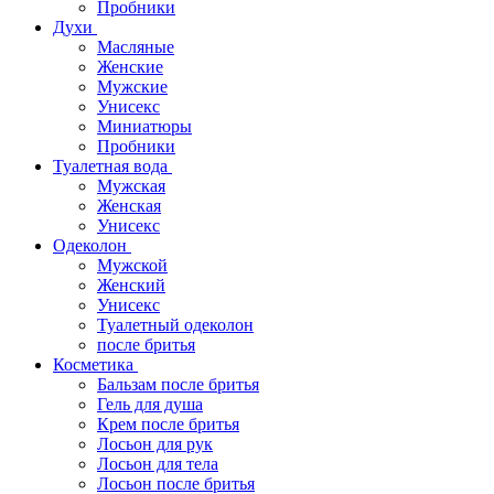
Пробники
Духи
Масляные
Женские
Мужские
Унисекс
Миниатюры
Пробники
Туалетная вода
Мужская
Женская
Унисекс
Одеколон
Мужской
Женский
Унисекс
Туалетный одеколон
после бритья
Косметика
Бальзам после бритья
Гель для душа
Крем после бритья
Лосьон для рук
Лосьон для тела
Лосьон после бритья