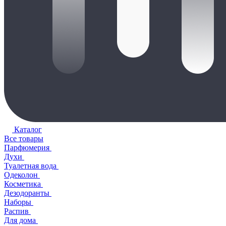
Каталог
Все товары
Парфюмерия
Духи
Туалетная вода
Одеколон
Косметика
Дезодоранты
Наборы
Распив
Для дома