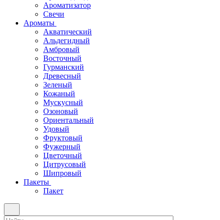
Ароматизатор
Свечи
Ароматы
Акватический
Альдегидный
Амбровый
Восточный
Гурманский
Древесный
Зеленый
Кожаный
Мускусный
Озоновый
Ориентальный
Удовый
Фруктовый
Фужерный
Цветочный
Цитрусовый
Шипровый
Пакеты
Пакет