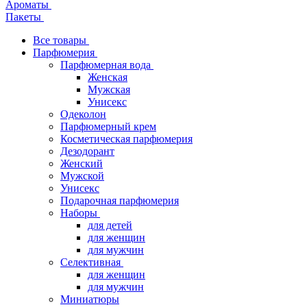
Ароматы
Пакеты
Все товары
Парфюмерия
Парфюмерная вода
Женская
Мужская
Унисекс
Одеколон
Парфюмерный крем
Косметическая парфюмерия
Дезодорант
Женский
Мужской
Унисекс
Подарочная парфюмерия
Наборы
для детей
для женщин
для мужчин
Селективная
для женщин
для мужчин
Миниатюры