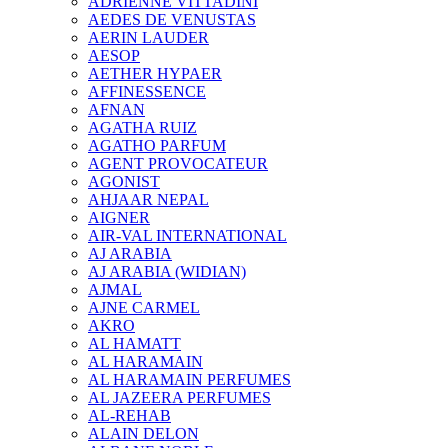
ADRIENNE VITTADINI
AEDES DE VENUSTAS
AERIN LAUDER
AESOP
AETHER HYPAER
AFFINESSENCE
AFNAN
AGATHA RUIZ
AGATHO PARFUM
AGENT PROVOCATEUR
AGONIST
AHJAAR NEPAL
AIGNER
AIR-VAL INTERNATIONAL
AJ ARABIA
AJ ARABIA (WIDIAN)
AJMAL
AJNE CARMEL
AKRO
AL HAMATT
AL HARAMAIN
AL HARAMAIN PERFUMES
AL JAZEERA PERFUMES
AL-REHAB
ALAIN DELON