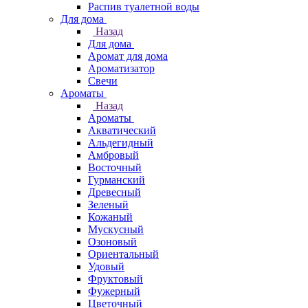
Распив туалетной воды
Для дома
Назад
Для дома
Аромат для дома
Ароматизатор
Свечи
Ароматы
Назад
Ароматы
Акватический
Альдегидный
Амбровый
Восточный
Гурманский
Древесный
Зеленый
Кожаный
Мускусный
Озоновый
Ориентальный
Удовый
Фруктовый
Фужерный
Цветочный