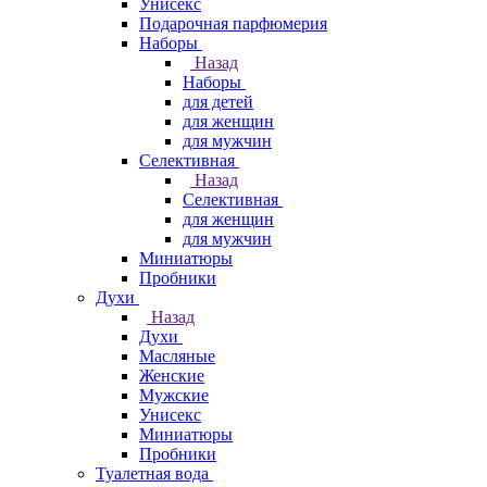
Унисекс
Подарочная парфюмерия
Наборы
Назад
Наборы
для детей
для женщин
для мужчин
Селективная
Назад
Селективная
для женщин
для мужчин
Миниатюры
Пробники
Духи
Назад
Духи
Масляные
Женские
Мужские
Унисекс
Миниатюры
Пробники
Туалетная вода