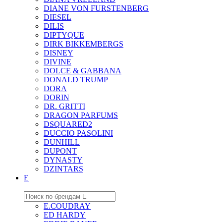
DIANE VON FURSTENBERG
DIESEL
DILIS
DIPTYQUE
DIRK BIKKEMBERGS
DISNEY
DIVINE
DOLCE & GABBANA
DONALD TRUMP
DORA
DORIN
DR. GRITTI
DRAGON PARFUMS
DSQUARED2
DUCCIO PASOLINI
DUNHILL
DUPONT
DYNASTY
DZINTARS
E
E.COUDRAY
ED HARDY