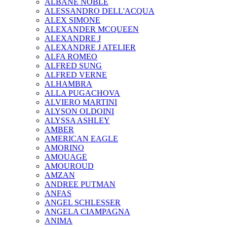
ALBANE NOBLE
ALESSANDRO DELL'ACQUA
ALEX SIMONE
ALEXANDER MCQUEEN
ALEXANDRE J
ALEXANDRE J ATELIER
ALFA ROMEO
ALFRED SUNG
ALFRED VERNE
ALHAMBRA
ALLA PUGACHOVA
ALVIERO MARTINI
ALYSON OLDOINI
ALYSSA ASHLEY
AMBER
AMERICAN EAGLE
AMORINO
AMOUAGE
AMOUROUD
AMZAN
ANDREE PUTMAN
ANFAS
ANGEL SCHLESSER
ANGELA CIAMPAGNA
ANIMA