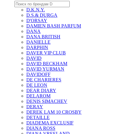
D.K.N.Y.
D.S.& DURGA
D'ORSAY
DAMIEN BASH PARFUM
DANA
DANA BRITISH
DANIELLE
DARPHIN
DAVER VIP CLUB
DAVID
DAVID BECKHAM
DAVID YURMAN
DAVIDOFF
DE CHARIERES
DE LEON
DEAR DIARY
DELAROM
DENIS SIMACHEV
DERAY
DEREK LAM 10 CROSBY
DETAILLE
DIADEMA EXCLUSIF
DIANA ROSS
DIANA VREELAND