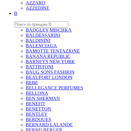
AZZARO
AZZEDINE
B
BADGLEY MISCHKA
BALDESSARINI
BALDININI
BALENCIAGA
BAMOTTE TENTAZIONE
BANANA REPUBLIC
BARNEYS NEW YORK
BATTISTONI
BAUG SONS FASHION
BEAUFORT LONDON
BEBE
BELLEGANCE PERFUMES
BELLONA
BEN SHERMAN
BENEFIT
BENETTON
BENTLEY
BERDOUES
BERNARD LALANDE
BERND BERGER