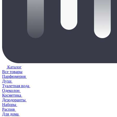
Каталог
Все товары
Парфюмерия
Духи
Туалетная вода
Одеколон
Косметика
Дезодоранты
Наборы
Распив
Для дома