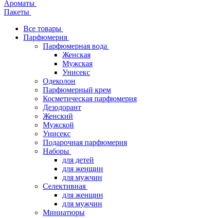
Ароматы
Пакеты
Все товары
Парфюмерия
Парфюмерная вода
Женская
Мужская
Унисекс
Одеколон
Парфюмерный крем
Косметическая парфюмерия
Дезодорант
Женский
Мужской
Унисекс
Подарочная парфюмерия
Наборы
для детей
для женщин
для мужчин
Селективная
для женщин
для мужчин
Миниатюры