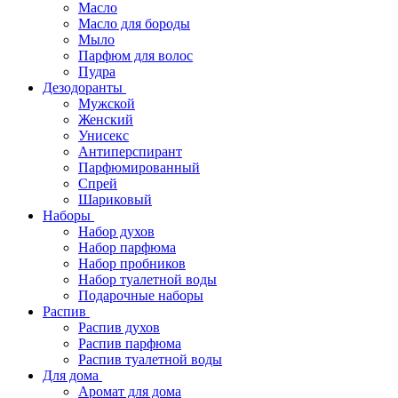
Масло
Масло для бороды
Мыло
Парфюм для волос
Пудра
Дезодоранты
Мужской
Женский
Унисекс
Антиперспирант
Парфюмированный
Спрей
Шариковый
Наборы
Набор духов
Набор парфюма
Набор пробников
Набор туалетной воды
Подарочные наборы
Распив
Распив духов
Распив парфюма
Распив туалетной воды
Для дома
Аромат для дома