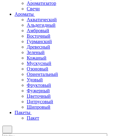
Ароматизатор
Свечи
Ароматы
Акватический
Альдегидный
Амбровый
Восточный
Гурманский
Древесный
Зеленый
Кожаный
Мускусный
Озоновый
Ориентальный
Удовый
Фруктовый
Фужерный
Цветочный
Цитрусовый
Шипровый
Пакеты
Пакет