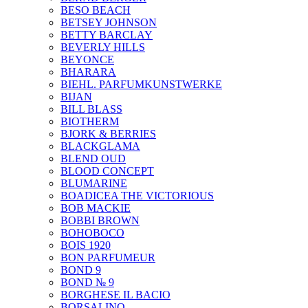
BESO BEACH
BETSEY JOHNSON
BETTY BARCLAY
BEVERLY HILLS
BEYONCE
BHARARA
BIEHL. PARFUMKUNSTWERKE
BIJAN
BILL BLASS
BIOTHERM
BJORK & BERRIES
BLACKGLAMA
BLEND OUD
BLOOD CONCEPT
BLUMARINE
BOADICEA THE VICTORIOUS
BOB MACKIE
BOBBI BROWN
BOHOBOCO
BOIS 1920
BON PARFUMEUR
BOND 9
BOND № 9
BORGHESE IL BACIO
BORSALINO