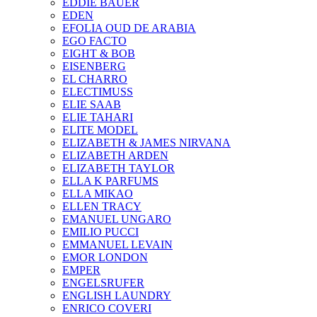
EDDIE BAUER
EDEN
EFOLIA OUD DE ARABIA
EGO FACTO
EIGHT & BOB
EISENBERG
EL CHARRO
ELECTIMUSS
ELIE SAAB
ELIE TAHARI
ELITE MODEL
ELIZABETH & JAMES NIRVANA
ELIZABETH ARDEN
ELIZABETH TAYLOR
ELLA K PARFUMS
ELLA MIKAO
ELLEN TRACY
EMANUEL UNGARO
EMILIO PUCCI
EMMANUEL LEVAIN
EMOR LONDON
EMPER
ENGELSRUFER
ENGLISH LAUNDRY
ENRICO COVERI