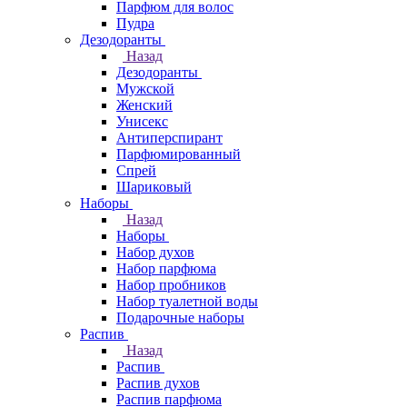
Парфюм для волос
Пудра
Дезодоранты
Назад
Дезодоранты
Мужской
Женский
Унисекс
Антиперспирант
Парфюмированный
Спрей
Шариковый
Наборы
Назад
Наборы
Набор духов
Набор парфюма
Набор пробников
Набор туалетной воды
Подарочные наборы
Распив
Назад
Распив
Распив духов
Распив парфюма