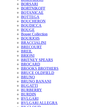
BORSARI
BORTNIKOFF
BOTANICAE
BOTTEGA
BOUCHERON
BOUDICCA
BOUGE
Bouge Collection
BOURJOIS
BRACCIALINI
BRECOURT
BREIL
BRIONI
BRITNEY SPEARS
BROCARD
BROOKS BROTHERS
BRUCE OLDFIELD
BRUNO
BRUNO BANANI
BUGATTI
BURBERRY
BURDIN
BVLGARI
BVLGARI ALLEGRA