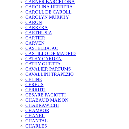
CARNER BARCELONA
CAROLINA HERRERA
CAROLL DE CAROLL
CAROLYN MURPHY
CARON
CARRERA
CARTHUSIA
CARTIER
CARVEN
CASTELBAJAC
CASTILLO DE MADRID
CATHY CARDEN
CATHY GUETTA
CAVALIER PARFUMS
CAVALLINI TRAPEZIO
CELINE
CEREUS
CERRUTI
CESARE PACIOTTI
CHABAUD MAISON
CHABRAWICHI
CHAMBOR
CHANEL
CHANTAL
CHARLES