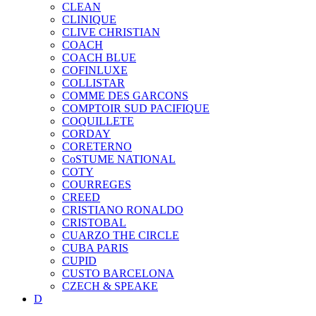
CLEAN
CLINIQUE
CLIVE CHRISTIAN
COACH
COACH BLUE
COFINLUXE
COLLISTAR
COMME DES GARCONS
COMPTOIR SUD PACIFIQUE
COQUILLETE
CORDAY
CORETERNO
CoSTUME NATIONAL
COTY
COURREGES
CREED
CRISTIANO RONALDO
CRISTOBAL
CUARZO THE CIRCLE
CUBA PARIS
CUPID
CUSTO BARCELONA
CZECH & SPEAKE
D