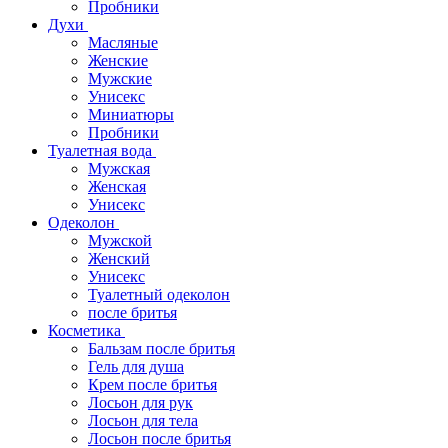
Пробники
Духи
Масляные
Женские
Мужские
Унисекс
Миниатюры
Пробники
Туалетная вода
Мужская
Женская
Унисекс
Одеколон
Мужской
Женский
Унисекс
Туалетный одеколон
после бритья
Косметика
Бальзам после бритья
Гель для душа
Крем после бритья
Лосьон для рук
Лосьон для тела
Лосьон после бритья