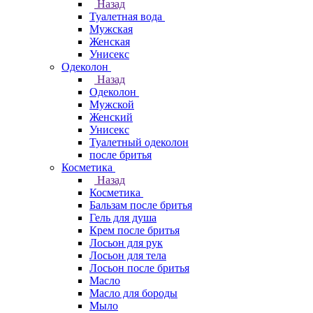
Назад
Туалетная вода
Мужская
Женская
Унисекс
Одеколон
Назад
Одеколон
Мужской
Женский
Унисекс
Туалетный одеколон
после бритья
Косметика
Назад
Косметика
Бальзам после бритья
Гель для душа
Крем после бритья
Лосьон для рук
Лосьон для тела
Лосьон после бритья
Масло
Масло для бороды
Мыло