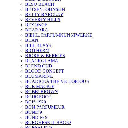
BESO BEACH
BETSEY JOHNSON
BETTY BARCLAY
BEVERLY HILLS
BEYONCE
BHARARA
BIEHL. PARFUMKUNSTWERKE
BIJAN
BILL BLASS
BIOTHERM
BJORK & BERRIES
BLACKGLAMA
BLEND OUD
BLOOD CONCEPT
BLUMARINE
BOADICEA THE VICTORIOUS
BOB MACKIE
BOBBI BROWN
BOHOBOCO
BOIS 1920
BON PARFUMEUR
BOND 9
BOND № 9
BORGHESE IL BACIO
BORSALINO