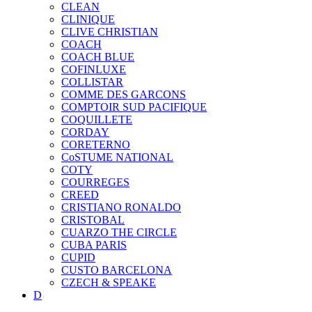
CLEAN
CLINIQUE
CLIVE CHRISTIAN
COACH
COACH BLUE
COFINLUXE
COLLISTAR
COMME DES GARCONS
COMPTOIR SUD PACIFIQUE
COQUILLETE
CORDAY
CORETERNO
CoSTUME NATIONAL
COTY
COURREGES
CREED
CRISTIANO RONALDO
CRISTOBAL
CUARZO THE CIRCLE
CUBA PARIS
CUPID
CUSTO BARCELONA
CZECH & SPEAKE
D