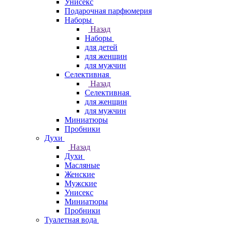
Унисекс
Подарочная парфюмерия
Наборы
Назад
Наборы
для детей
для женщин
для мужчин
Селективная
Назад
Селективная
для женщин
для мужчин
Миниатюры
Пробники
Духи
Назад
Духи
Масляные
Женские
Мужские
Унисекс
Миниатюры
Пробники
Туалетная вода