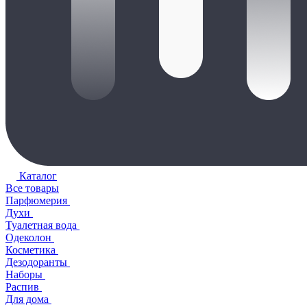
Каталог
Все товары
Парфюмерия
Духи
Туалетная вода
Одеколон
Косметика
Дезодоранты
Наборы
Распив
Для дома