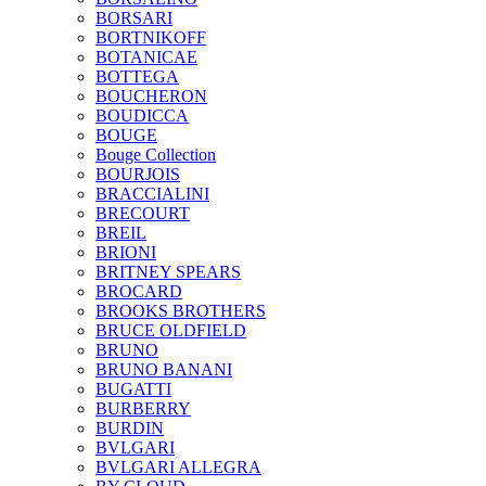
BORSARI
BORTNIKOFF
BOTANICAE
BOTTEGA
BOUCHERON
BOUDICCA
BOUGE
Bouge Collection
BOURJOIS
BRACCIALINI
BRECOURT
BREIL
BRIONI
BRITNEY SPEARS
BROCARD
BROOKS BROTHERS
BRUCE OLDFIELD
BRUNO
BRUNO BANANI
BUGATTI
BURBERRY
BURDIN
BVLGARI
BVLGARI ALLEGRA