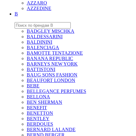
AZZARO
AZZEDINE
B
BADGLEY MISCHKA
BALDESSARINI
BALDININI
BALENCIAGA
BAMOTTE TENTAZIONE
BANANA REPUBLIC
BARNEYS NEW YORK
BATTISTONI
BAUG SONS FASHION
BEAUFORT LONDON
BEBE
BELLEGANCE PERFUMES
BELLONA
BEN SHERMAN
BENEFIT
BENETTON
BENTLEY
BERDOUES
BERNARD LALANDE
BERND BERGER