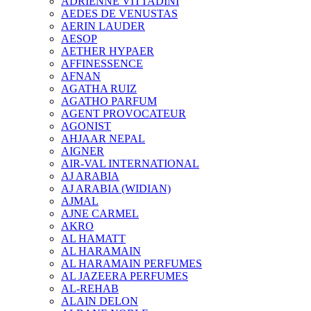
ADRIENNE VITTADINI
AEDES DE VENUSTAS
AERIN LAUDER
AESOP
AETHER HYPAER
AFFINESSENCE
AFNAN
AGATHA RUIZ
AGATHO PARFUM
AGENT PROVOCATEUR
AGONIST
AHJAAR NEPAL
AIGNER
AIR-VAL INTERNATIONAL
AJ ARABIA
AJ ARABIA (WIDIAN)
AJMAL
AJNE CARMEL
AKRO
AL HAMATT
AL HARAMAIN
AL HARAMAIN PERFUMES
AL JAZEERA PERFUMES
AL-REHAB
ALAIN DELON