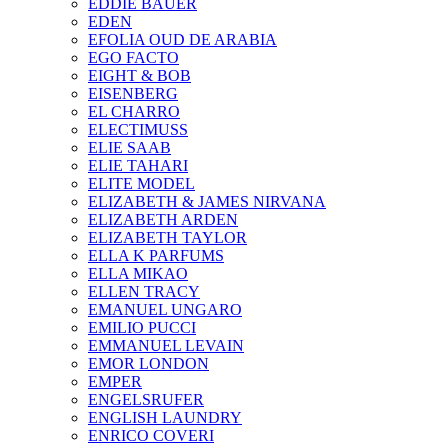
EDDIE BAUER
EDEN
EFOLIA OUD DE ARABIA
EGO FACTO
EIGHT & BOB
EISENBERG
EL CHARRO
ELECTIMUSS
ELIE SAAB
ELIE TAHARI
ELITE MODEL
ELIZABETH & JAMES NIRVANA
ELIZABETH ARDEN
ELIZABETH TAYLOR
ELLA K PARFUMS
ELLA MIKAO
ELLEN TRACY
EMANUEL UNGARO
EMILIO PUCCI
EMMANUEL LEVAIN
EMOR LONDON
EMPER
ENGELSRUFER
ENGLISH LAUNDRY
ENRICO COVERI