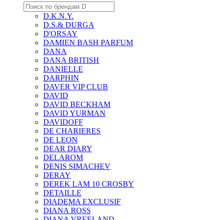
D.K.N.Y.
D.S.& DURGA
D'ORSAY
DAMIEN BASH PARFUM
DANA
DANA BRITISH
DANIELLE
DARPHIN
DAVER VIP CLUB
DAVID
DAVID BECKHAM
DAVID YURMAN
DAVIDOFF
DE CHARIERES
DE LEON
DEAR DIARY
DELAROM
DENIS SIMACHEV
DERAY
DEREK LAM 10 CROSBY
DETAILLE
DIADEMA EXCLUSIF
DIANA ROSS
DIANA VREELAND