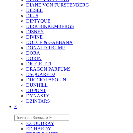
DIANE VON FURSTENBERG
DIESEL
DILIS
DIPTYQUE
DIRK BIKKEMBERGS
DISNEY
DIVINE
DOLCE & GABBANA
DONALD TRUMP
DORA
DORIN
DR. GRITTI
DRAGON PARFUMS
DSQUARED2
DUCCIO PASOLINI
DUNHILL
DUPONT
DYNASTY
DZINTARS
E
E.COUDRAY
ED HARDY