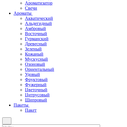
Ароматизатор
Свечи
Ароматы
Акватический
Альдегидный
Амбровый
Восточный
Гурманский
Древесный
Зеленый
Кожаный
Мускусный
Озоновый
Ориентальный
Удовый
Фруктовый
Фужерный
Цветочный
Цитрусовый
Шипровый
Пакеты
Пакет