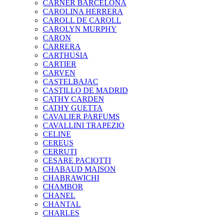
CARNER BARCELONA
CAROLINA HERRERA
CAROLL DE CAROLL
CAROLYN MURPHY
CARON
CARRERA
CARTHUSIA
CARTIER
CARVEN
CASTELBAJAC
CASTILLO DE MADRID
CATHY CARDEN
CATHY GUETTA
CAVALIER PARFUMS
CAVALLINI TRAPEZIO
CELINE
CEREUS
CERRUTI
CESARE PACIOTTI
CHABAUD MAISON
CHABRAWICHI
CHAMBOR
CHANEL
CHANTAL
CHARLES