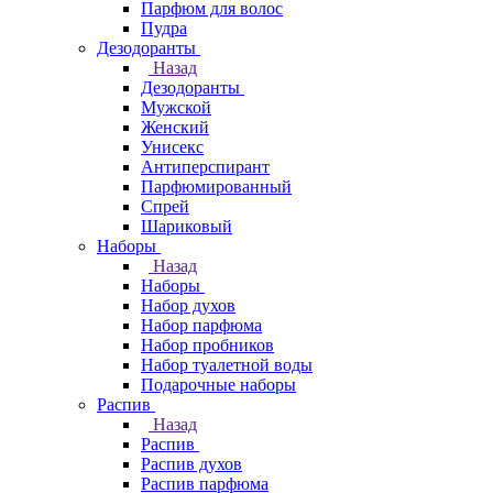
Парфюм для волос
Пудра
Дезодоранты
Назад
Дезодоранты
Мужской
Женский
Унисекс
Антиперспирант
Парфюмированный
Спрей
Шариковый
Наборы
Назад
Наборы
Набор духов
Набор парфюма
Набор пробников
Набор туалетной воды
Подарочные наборы
Распив
Назад
Распив
Распив духов
Распив парфюма