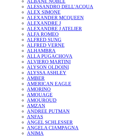
ALBANE NOBLE
ALESSANDRO DELL'ACQUA
ALEX SIMONE
ALEXANDER MCQUEEN
ALEXANDRE J
ALEXANDRE J ATELIER
ALFA ROMEO
ALFRED SUNG
ALFRED VERNE
ALHAMBRA
ALLA PUGACHOVA
ALVIERO MARTINI
ALYSON OLDOINI
ALYSSA ASHLEY
AMBER
AMERICAN EAGLE
AMORINO
AMOUAGE
AMOUROUD
AMZAN
ANDREE PUTMAN
ANFAS
ANGEL SCHLESSER
ANGELA CIAMPAGNA
ANIMA