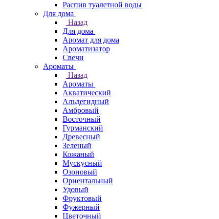
Распив туалетной воды
Для дома
Назад
Для дома
Аромат для дома
Ароматизатор
Свечи
Ароматы
Назад
Ароматы
Акватический
Альдегидный
Амбровый
Восточный
Гурманский
Древесный
Зеленый
Кожаный
Мускусный
Озоновый
Ориентальный
Удовый
Фруктовый
Фужерный
Цветочный