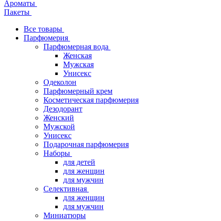
Ароматы
Пакеты
Все товары
Парфюмерия
Парфюмерная вода
Женская
Мужская
Унисекс
Одеколон
Парфюмерный крем
Косметическая парфюмерия
Дезодорант
Женский
Мужской
Унисекс
Подарочная парфюмерия
Наборы
для детей
для женщин
для мужчин
Селективная
для женщин
для мужчин
Миниатюры