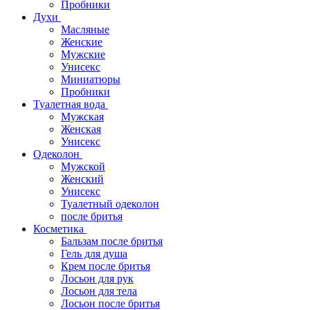
Пробники
Духи
Масляные
Женские
Мужские
Унисекс
Миниатюры
Пробники
Туалетная вода
Мужская
Женская
Унисекс
Одеколон
Мужской
Женский
Унисекс
Туалетный одеколон
после бритья
Косметика
Бальзам после бритья
Гель для душа
Крем после бритья
Лосьон для рук
Лосьон для тела
Лосьон после бритья