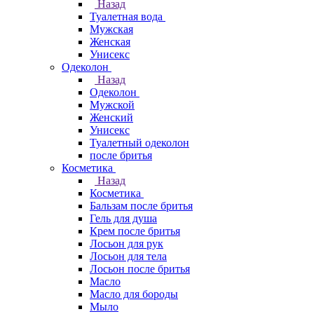
Назад
Туалетная вода
Мужская
Женская
Унисекс
Одеколон
Назад
Одеколон
Мужской
Женский
Унисекс
Туалетный одеколон
после бритья
Косметика
Назад
Косметика
Бальзам после бритья
Гель для душа
Крем после бритья
Лосьон для рук
Лосьон для тела
Лосьон после бритья
Масло
Масло для бороды
Мыло