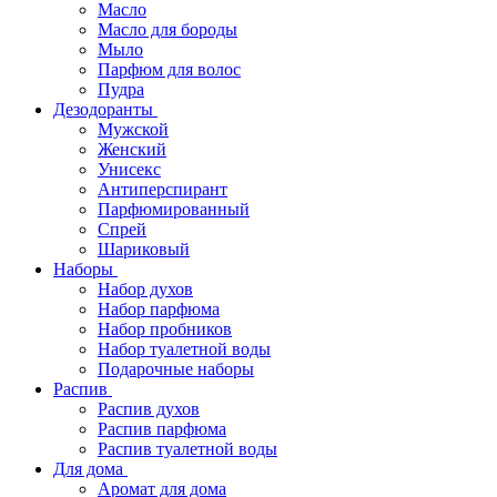
Масло
Масло для бороды
Мыло
Парфюм для волос
Пудра
Дезодоранты
Мужской
Женский
Унисекс
Антиперспирант
Парфюмированный
Спрей
Шариковый
Наборы
Набор духов
Набор парфюма
Набор пробников
Набор туалетной воды
Подарочные наборы
Распив
Распив духов
Распив парфюма
Распив туалетной воды
Для дома
Аромат для дома