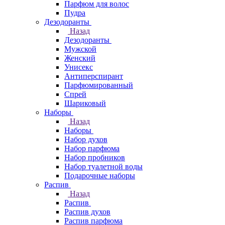
Парфюм для волос
Пудра
Дезодоранты
Назад
Дезодоранты
Мужской
Женский
Унисекс
Антиперспирант
Парфюмированный
Спрей
Шариковый
Наборы
Назад
Наборы
Набор духов
Набор парфюма
Набор пробников
Набор туалетной воды
Подарочные наборы
Распив
Назад
Распив
Распив духов
Распив парфюма