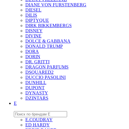
DIANE VON FURSTENBERG
DIESEL
DILIS
DIPTYQUE
DIRK BIKKEMBERGS
DISNEY
DIVINE
DOLCE & GABBANA
DONALD TRUMP
DORA
DORIN
DR. GRITTI
DRAGON PARFUMS
DSQUARED2
DUCCIO PASOLINI
DUNHILL
DUPONT
DYNASTY
DZINTARS
E
E.COUDRAY
ED HARDY