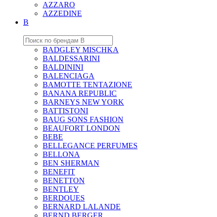
AZZARO
AZZEDINE
B
BADGLEY MISCHKA
BALDESSARINI
BALDININI
BALENCIAGA
BAMOTTE TENTAZIONE
BANANA REPUBLIC
BARNEYS NEW YORK
BATTISTONI
BAUG SONS FASHION
BEAUFORT LONDON
BEBE
BELLEGANCE PERFUMES
BELLONA
BEN SHERMAN
BENEFIT
BENETTON
BENTLEY
BERDOUES
BERNARD LALANDE
BERND BERGER