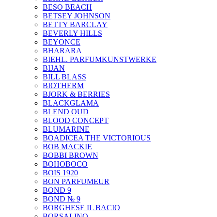
BESO BEACH
BETSEY JOHNSON
BETTY BARCLAY
BEVERLY HILLS
BEYONCE
BHARARA
BIEHL. PARFUMKUNSTWERKE
BIJAN
BILL BLASS
BIOTHERM
BJORK & BERRIES
BLACKGLAMA
BLEND OUD
BLOOD CONCEPT
BLUMARINE
BOADICEA THE VICTORIOUS
BOB MACKIE
BOBBI BROWN
BOHOBOCO
BOIS 1920
BON PARFUMEUR
BOND 9
BOND № 9
BORGHESE IL BACIO
BORSALINO