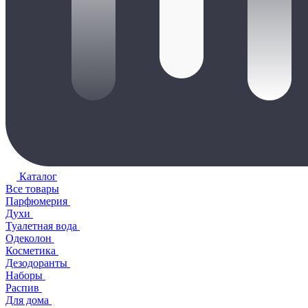
Каталог
Все товары
Парфюмерия
Духи
Туалетная вода
Одеколон
Косметика
Дезодоранты
Наборы
Распив
Для дома