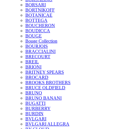
BORSARI
BORTNIKOFF
BOTANICAE
BOTTEGA
BOUCHERON
BOUDICCA
BOUGE
Bouge Collection
BOURJOIS
BRACCIALINI
BRECOURT
BREIL
BRIONI
BRITNEY SPEARS
BROCARD
BROOKS BROTHERS
BRUCE OLDFIELD
BRUNO
BRUNO BANANI
BUGATTI
BURBERRY
BURDIN
BVLGARI
BVLGARI ALLEGRA