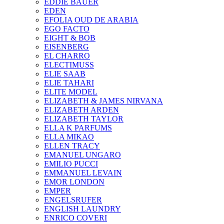
EDDIE BAUER
EDEN
EFOLIA OUD DE ARABIA
EGO FACTO
EIGHT & BOB
EISENBERG
EL CHARRO
ELECTIMUSS
ELIE SAAB
ELIE TAHARI
ELITE MODEL
ELIZABETH & JAMES NIRVANA
ELIZABETH ARDEN
ELIZABETH TAYLOR
ELLA K PARFUMS
ELLA MIKAO
ELLEN TRACY
EMANUEL UNGARO
EMILIO PUCCI
EMMANUEL LEVAIN
EMOR LONDON
EMPER
ENGELSRUFER
ENGLISH LAUNDRY
ENRICO COVERI