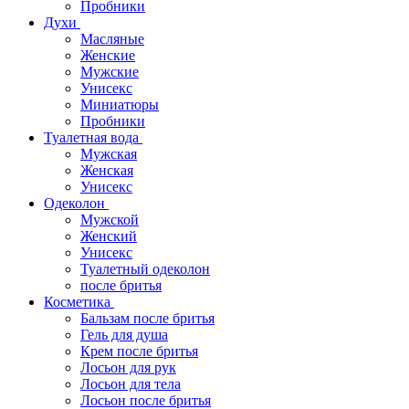
Пробники
Духи
Масляные
Женские
Мужские
Унисекс
Миниатюры
Пробники
Туалетная вода
Мужская
Женская
Унисекс
Одеколон
Мужской
Женский
Унисекс
Туалетный одеколон
после бритья
Косметика
Бальзам после бритья
Гель для душа
Крем после бритья
Лосьон для рук
Лосьон для тела
Лосьон после бритья