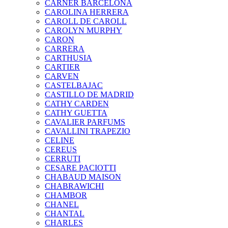
CARNER BARCELONA
CAROLINA HERRERA
CAROLL DE CAROLL
CAROLYN MURPHY
CARON
CARRERA
CARTHUSIA
CARTIER
CARVEN
CASTELBAJAC
CASTILLO DE MADRID
CATHY CARDEN
CATHY GUETTA
CAVALIER PARFUMS
CAVALLINI TRAPEZIO
CELINE
CEREUS
CERRUTI
CESARE PACIOTTI
CHABAUD MAISON
CHABRAWICHI
CHAMBOR
CHANEL
CHANTAL
CHARLES