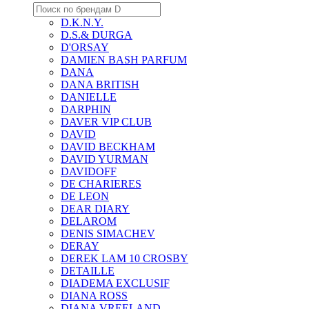
D.K.N.Y.
D.S.& DURGA
D'ORSAY
DAMIEN BASH PARFUM
DANA
DANA BRITISH
DANIELLE
DARPHIN
DAVER VIP CLUB
DAVID
DAVID BECKHAM
DAVID YURMAN
DAVIDOFF
DE CHARIERES
DE LEON
DEAR DIARY
DELAROM
DENIS SIMACHEV
DERAY
DEREK LAM 10 CROSBY
DETAILLE
DIADEMA EXCLUSIF
DIANA ROSS
DIANA VREELAND