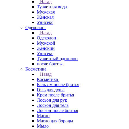
Назад
Туалетная вода
Мужская
Женская
Унисекс
Одеколон
Назад
Одеколон
Мужской
Женский
Унисекс
Туалетный одеколон
после бритья
Косметика
Назад
Косметика
Бальзам после бритья
Гель для душа
Крем после бритья
Лосьон для рук
Лосьон для тела
Лосьон после бритья
Масло
Масло для бороды
Мыло