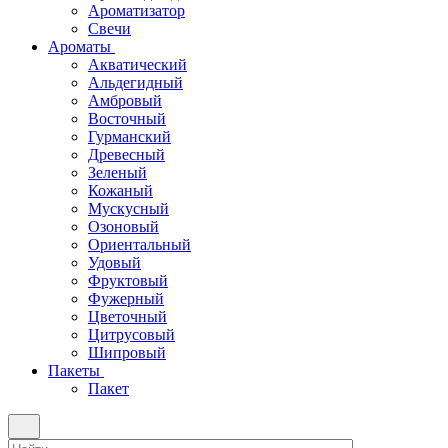
Ароматизатор
Свечи
Ароматы
Акватический
Альдегидный
Амбровый
Восточный
Гурманский
Древесный
Зеленый
Кожаный
Мускусный
Озоновый
Ориентальный
Удовый
Фруктовый
Фужерный
Цветочный
Цитрусовый
Шипровый
Пакеты
Пакет