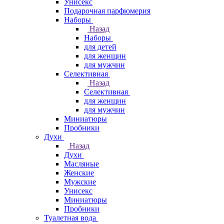
Унисекс
Подарочная парфюмерия
Наборы
Назад
Наборы
для детей
для женщин
для мужчин
Селективная
Назад
Селективная
для женщин
для мужчин
Миниатюры
Пробники
Духи
Назад
Духи
Масляные
Женские
Мужские
Унисекс
Миниатюры
Пробники
Туалетная вода