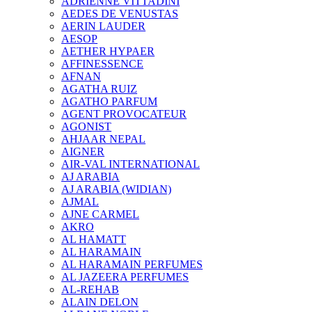
ADRIENNE VITTADINI
AEDES DE VENUSTAS
AERIN LAUDER
AESOP
AETHER HYPAER
AFFINESSENCE
AFNAN
AGATHA RUIZ
AGATHO PARFUM
AGENT PROVOCATEUR
AGONIST
AHJAAR NEPAL
AIGNER
AIR-VAL INTERNATIONAL
AJ ARABIA
AJ ARABIA (WIDIAN)
AJMAL
AJNE CARMEL
AKRO
AL HAMATT
AL HARAMAIN
AL HARAMAIN PERFUMES
AL JAZEERA PERFUMES
AL-REHAB
ALAIN DELON