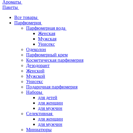
Ароматы
Пакеты
Все товары
Парфюмерия
Парфюмерная вода
Женская
Мужская
Унисекс
Одеколон
Парфюмерный крем
Косметическая парфюмерия
Дезодорант
Женский
Мужской
Унисекс
Подарочная парфюмерия
Наборы
для детей
для женщин
для мужчин
Селективная
для женщин
для мужчин
Миниатюры