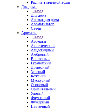
Распив туалетной воды
Для дома
Назад
Для дома
Аромат для дома
Ароматизатор
Свечи
Ароматы
Назад
Ароматы
Акватический
Альдегидный
Амбровый
Восточный
Гурманский
Древесный
Зеленый
Кожаный
Мускусный
Озоновый
Ориентальный
Удовый
Фруктовый
Фужерный
Цветочный