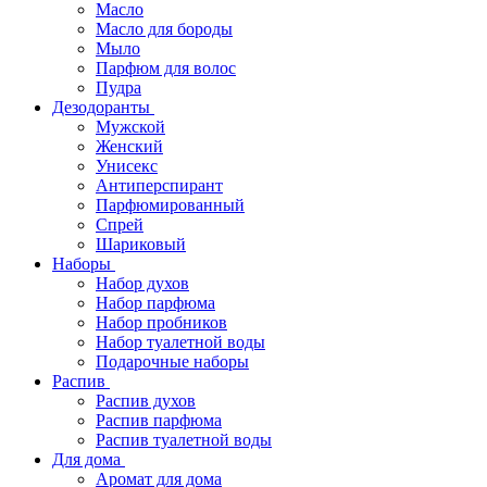
Масло
Масло для бороды
Мыло
Парфюм для волос
Пудра
Дезодоранты
Мужской
Женский
Унисекс
Антиперспирант
Парфюмированный
Спрей
Шариковый
Наборы
Набор духов
Набор парфюма
Набор пробников
Набор туалетной воды
Подарочные наборы
Распив
Распив духов
Распив парфюма
Распив туалетной воды
Для дома
Аромат для дома