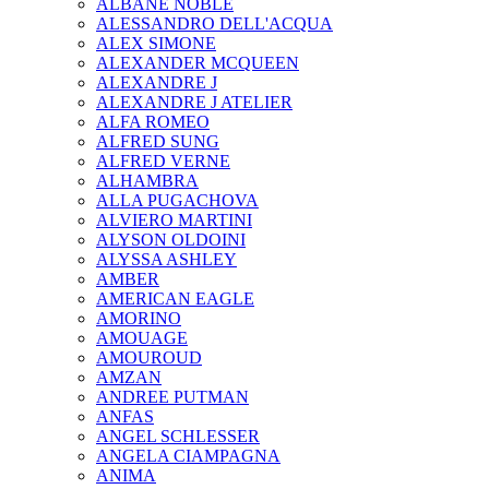
ALBANE NOBLE
ALESSANDRO DELL'ACQUA
ALEX SIMONE
ALEXANDER MCQUEEN
ALEXANDRE J
ALEXANDRE J ATELIER
ALFA ROMEO
ALFRED SUNG
ALFRED VERNE
ALHAMBRA
ALLA PUGACHOVA
ALVIERO MARTINI
ALYSON OLDOINI
ALYSSA ASHLEY
AMBER
AMERICAN EAGLE
AMORINO
AMOUAGE
AMOUROUD
AMZAN
ANDREE PUTMAN
ANFAS
ANGEL SCHLESSER
ANGELA CIAMPAGNA
ANIMA