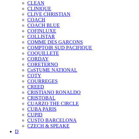
CLEAN
CLINIQUE
CLIVE CHRISTIAN
COACH
COACH BLUE
COFINLUXE
COLLISTAR
COMME DES GARCONS
COMPTOIR SUD PACIFIQUE
COQUILLETE
CORDAY
CORETERNO
CoSTUME NATIONAL
COTY
COURREGES
CREED
CRISTIANO RONALDO
CRISTOBAL
CUARZO THE CIRCLE
CUBA PARIS
CUPID
CUSTO BARCELONA
CZECH & SPEAKE
D