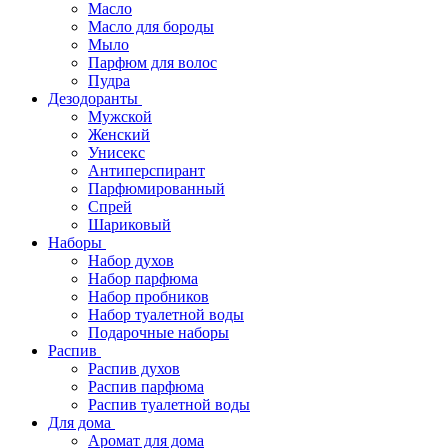
Масло
Масло для бороды
Мыло
Парфюм для волос
Пудра
Дезодоранты
Мужской
Женский
Унисекс
Антиперспирант
Парфюмированный
Спрей
Шариковый
Наборы
Набор духов
Набор парфюма
Набор пробников
Набор туалетной воды
Подарочные наборы
Распив
Распив духов
Распив парфюма
Распив туалетной воды
Для дома
Аромат для дома