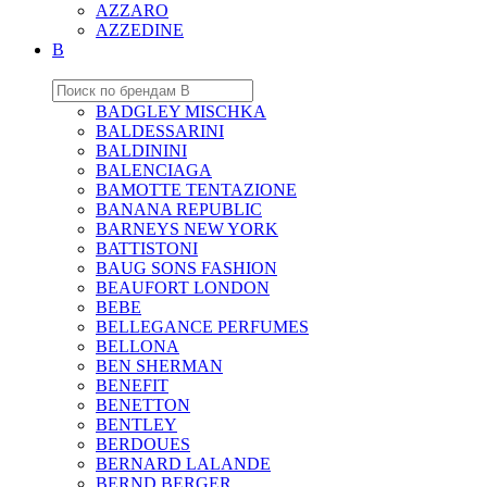
AZZARO
AZZEDINE
B
BADGLEY MISCHKA
BALDESSARINI
BALDININI
BALENCIAGA
BAMOTTE TENTAZIONE
BANANA REPUBLIC
BARNEYS NEW YORK
BATTISTONI
BAUG SONS FASHION
BEAUFORT LONDON
BEBE
BELLEGANCE PERFUMES
BELLONA
BEN SHERMAN
BENEFIT
BENETTON
BENTLEY
BERDOUES
BERNARD LALANDE
BERND BERGER