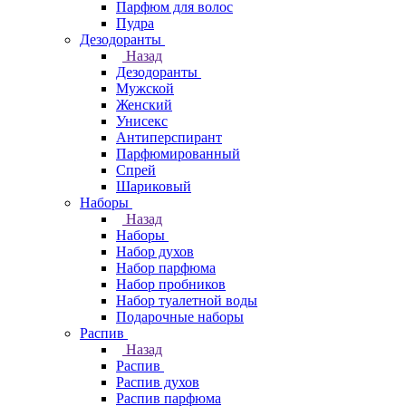
Парфюм для волос
Пудра
Дезодоранты
Назад
Дезодоранты
Мужской
Женский
Унисекс
Антиперспирант
Парфюмированный
Спрей
Шариковый
Наборы
Назад
Наборы
Набор духов
Набор парфюма
Набор пробников
Набор туалетной воды
Подарочные наборы
Распив
Назад
Распив
Распив духов
Распив парфюма