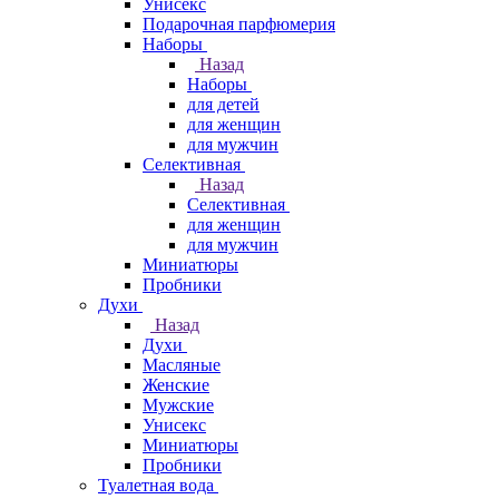
Унисекс
Подарочная парфюмерия
Наборы
Назад
Наборы
для детей
для женщин
для мужчин
Селективная
Назад
Селективная
для женщин
для мужчин
Миниатюры
Пробники
Духи
Назад
Духи
Масляные
Женские
Мужские
Унисекс
Миниатюры
Пробники
Туалетная вода