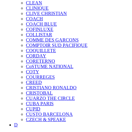
CLEAN
CLINIQUE
CLIVE CHRISTIAN
COACH
COACH BLUE
COFINLUXE
COLLISTAR
COMME DES GARCONS
COMPTOIR SUD PACIFIQUE
COQUILLETE
CORDAY
CORETERNO
CoSTUME NATIONAL
COTY
COURREGES
CREED
CRISTIANO RONALDO
CRISTOBAL
CUARZO THE CIRCLE
CUBA PARIS
CUPID
CUSTO BARCELONA
CZECH & SPEAKE
D