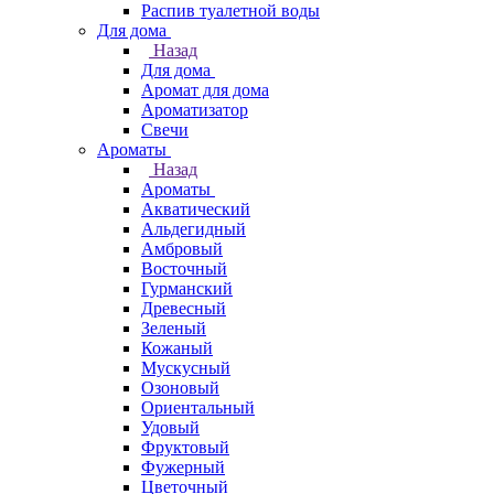
Распив туалетной воды
Для дома
Назад
Для дома
Аромат для дома
Ароматизатор
Свечи
Ароматы
Назад
Ароматы
Акватический
Альдегидный
Амбровый
Восточный
Гурманский
Древесный
Зеленый
Кожаный
Мускусный
Озоновый
Ориентальный
Удовый
Фруктовый
Фужерный
Цветочный