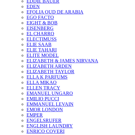
EDDIE BAUER
EDEN
EFOLIA OUD DE ARABIA
EGO FACTO
EIGHT & BOB
EISENBERG
EL CHARRO
ELECTIMUSS
ELIE SAAB
ELIE TAHARI
ELITE MODEL
ELIZABETH & JAMES NIRVANA
ELIZABETH ARDEN
ELIZABETH TAYLOR
ELLA K PARFUMS
ELLA MIKAO
ELLEN TRACY
EMANUEL UNGARO
EMILIO PUCCI
EMMANUEL LEVAIN
EMOR LONDON
EMPER
ENGELSRUFER
ENGLISH LAUNDRY
ENRICO COVERI