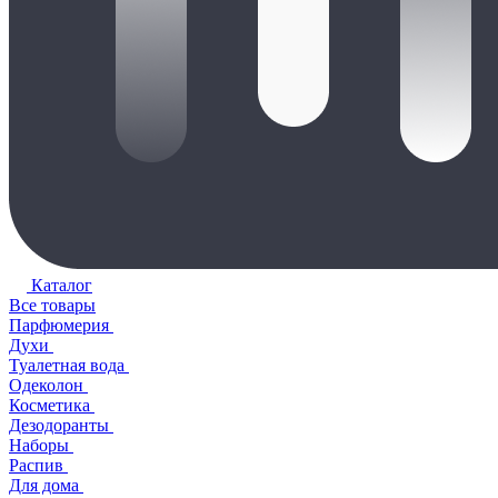
Каталог
Все товары
Парфюмерия
Духи
Туалетная вода
Одеколон
Косметика
Дезодоранты
Наборы
Распив
Для дома