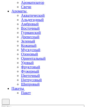
Ароматизатор
Свечи
Ароматы
Акватический
Альдегидный
Амбровый
Восточный
Гурманский
Древесный
Зеленый
Кожаный
Мускусный
Озоновый
Ориентальный
Удовый
Фруктовый
Фужерный
Цветочный
Цитрусовый
Шипровый
Пакеты
Пакет