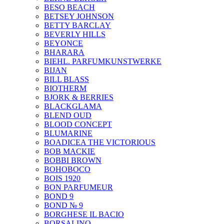
BESO BEACH
BETSEY JOHNSON
BETTY BARCLAY
BEVERLY HILLS
BEYONCE
BHARARA
BIEHL. PARFUMKUNSTWERKE
BIJAN
BILL BLASS
BIOTHERM
BJORK & BERRIES
BLACKGLAMA
BLEND OUD
BLOOD CONCEPT
BLUMARINE
BOADICEA THE VICTORIOUS
BOB MACKIE
BOBBI BROWN
BOHOBOCO
BOIS 1920
BON PARFUMEUR
BOND 9
BOND № 9
BORGHESE IL BACIO
BORSALINO