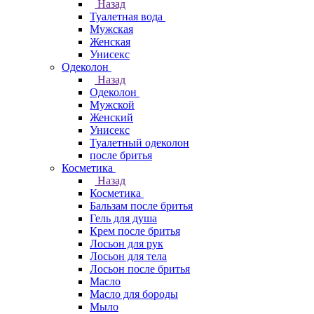
Назад
Туалетная вода
Мужская
Женская
Унисекс
Одеколон
Назад
Одеколон
Мужской
Женский
Унисекс
Туалетный одеколон
после бритья
Косметика
Назад
Косметика
Бальзам после бритья
Гель для душа
Крем после бритья
Лосьон для рук
Лосьон для тела
Лосьон после бритья
Масло
Масло для бороды
Мыло