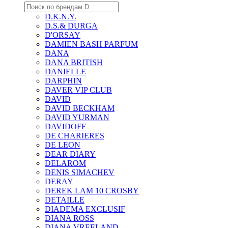
D.K.N.Y.
D.S.& DURGA
D'ORSAY
DAMIEN BASH PARFUM
DANA
DANA BRITISH
DANIELLE
DARPHIN
DAVER VIP CLUB
DAVID
DAVID BECKHAM
DAVID YURMAN
DAVIDOFF
DE CHARIERES
DE LEON
DEAR DIARY
DELAROM
DENIS SIMACHEV
DERAY
DEREK LAM 10 CROSBY
DETAILLE
DIADEMA EXCLUSIF
DIANA ROSS
DIANA VREELAND