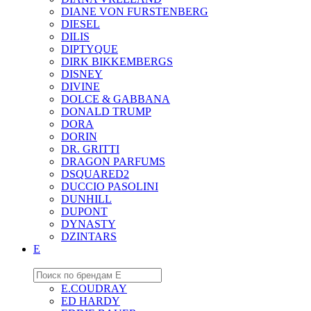
DIANE VON FURSTENBERG
DIESEL
DILIS
DIPTYQUE
DIRK BIKKEMBERGS
DISNEY
DIVINE
DOLCE & GABBANA
DONALD TRUMP
DORA
DORIN
DR. GRITTI
DRAGON PARFUMS
DSQUARED2
DUCCIO PASOLINI
DUNHILL
DUPONT
DYNASTY
DZINTARS
E
E.COUDRAY
ED HARDY