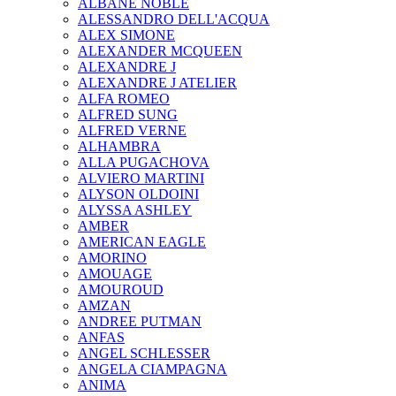
ALBANE NOBLE
ALESSANDRO DELL'ACQUA
ALEX SIMONE
ALEXANDER MCQUEEN
ALEXANDRE J
ALEXANDRE J ATELIER
ALFA ROMEO
ALFRED SUNG
ALFRED VERNE
ALHAMBRA
ALLA PUGACHOVA
ALVIERO MARTINI
ALYSON OLDOINI
ALYSSA ASHLEY
AMBER
AMERICAN EAGLE
AMORINO
AMOUAGE
AMOUROUD
AMZAN
ANDREE PUTMAN
ANFAS
ANGEL SCHLESSER
ANGELA CIAMPAGNA
ANIMA