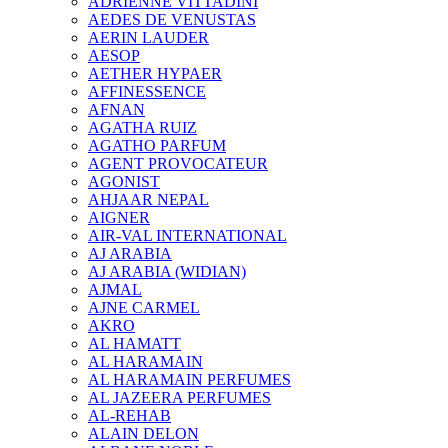
ADRIENNE VITTADINI
AEDES DE VENUSTAS
AERIN LAUDER
AESOP
AETHER HYPAER
AFFINESSENCE
AFNAN
AGATHA RUIZ
AGATHO PARFUM
AGENT PROVOCATEUR
AGONIST
AHJAAR NEPAL
AIGNER
AIR-VAL INTERNATIONAL
AJ ARABIA
AJ ARABIA (WIDIAN)
AJMAL
AJNE CARMEL
AKRO
AL HAMATT
AL HARAMAIN
AL HARAMAIN PERFUMES
AL JAZEERA PERFUMES
AL-REHAB
ALAIN DELON