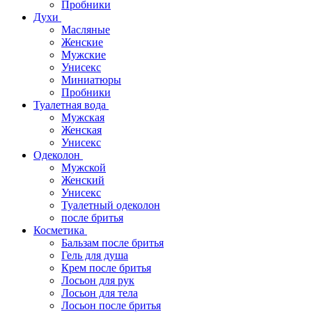
Пробники
Духи
Масляные
Женские
Мужские
Унисекс
Миниатюры
Пробники
Туалетная вода
Мужская
Женская
Унисекс
Одеколон
Мужской
Женский
Унисекс
Туалетный одеколон
после бритья
Косметика
Бальзам после бритья
Гель для душа
Крем после бритья
Лосьон для рук
Лосьон для тела
Лосьон после бритья