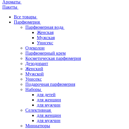
Ароматы
Пакеты
Все товары
Парфюмерия
Парфюмерная вода
Женская
Мужская
Унисекс
Одеколон
Парфюмерный крем
Косметическая парфюмерия
Дезодорант
Женский
Мужской
Унисекс
Подарочная парфюмерия
Наборы
для детей
для женщин
для мужчин
Селективная
для женщин
для мужчин
Миниатюры