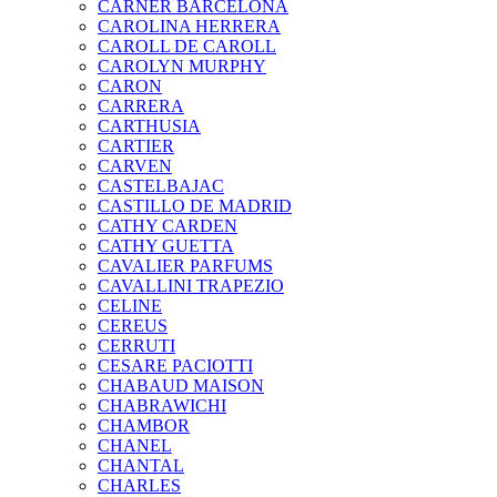
CARNER BARCELONA
CAROLINA HERRERA
CAROLL DE CAROLL
CAROLYN MURPHY
CARON
CARRERA
CARTHUSIA
CARTIER
CARVEN
CASTELBAJAC
CASTILLO DE MADRID
CATHY CARDEN
CATHY GUETTA
CAVALIER PARFUMS
CAVALLINI TRAPEZIO
CELINE
CEREUS
CERRUTI
CESARE PACIOTTI
CHABAUD MAISON
CHABRAWICHI
CHAMBOR
CHANEL
CHANTAL
CHARLES