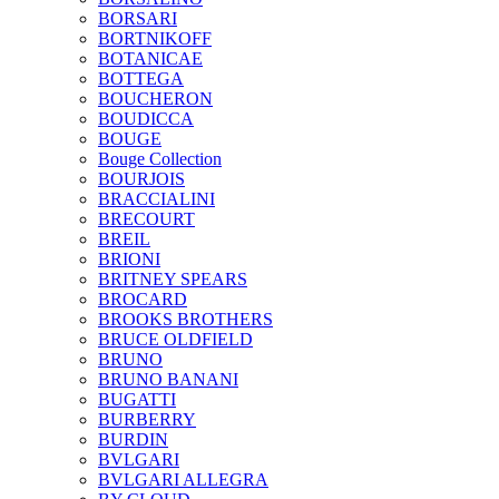
BORSARI
BORTNIKOFF
BOTANICAE
BOTTEGA
BOUCHERON
BOUDICCA
BOUGE
Bouge Collection
BOURJOIS
BRACCIALINI
BRECOURT
BREIL
BRIONI
BRITNEY SPEARS
BROCARD
BROOKS BROTHERS
BRUCE OLDFIELD
BRUNO
BRUNO BANANI
BUGATTI
BURBERRY
BURDIN
BVLGARI
BVLGARI ALLEGRA