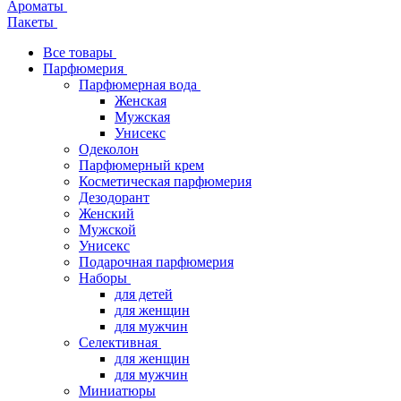
Ароматы
Пакеты
Все товары
Парфюмерия
Парфюмерная вода
Женская
Мужская
Унисекс
Одеколон
Парфюмерный крем
Косметическая парфюмерия
Дезодорант
Женский
Мужской
Унисекс
Подарочная парфюмерия
Наборы
для детей
для женщин
для мужчин
Селективная
для женщин
для мужчин
Миниатюры