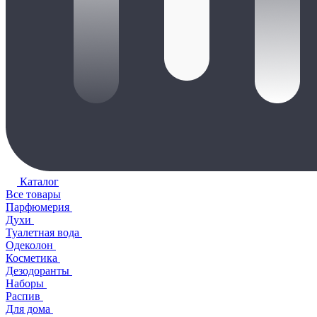
Каталог
Все товары
Парфюмерия
Духи
Туалетная вода
Одеколон
Косметика
Дезодоранты
Наборы
Распив
Для дома