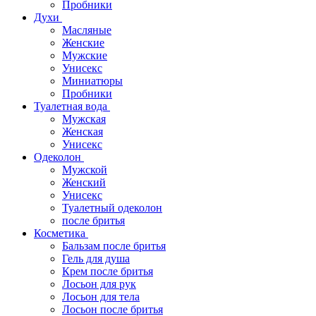
Пробники
Духи
Масляные
Женские
Мужские
Унисекс
Миниатюры
Пробники
Туалетная вода
Мужская
Женская
Унисекс
Одеколон
Мужской
Женский
Унисекс
Туалетный одеколон
после бритья
Косметика
Бальзам после бритья
Гель для душа
Крем после бритья
Лосьон для рук
Лосьон для тела
Лосьон после бритья