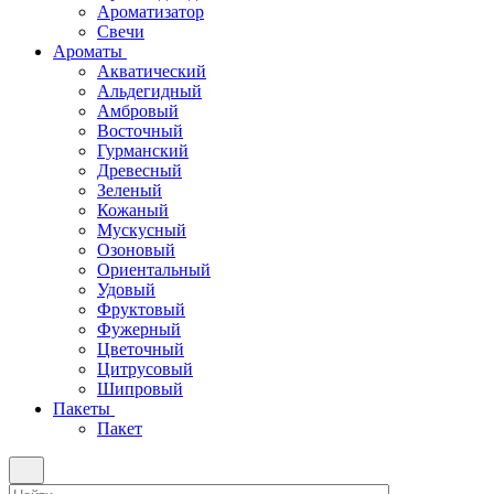
Ароматизатор
Свечи
Ароматы
Акватический
Альдегидный
Амбровый
Восточный
Гурманский
Древесный
Зеленый
Кожаный
Мускусный
Озоновый
Ориентальный
Удовый
Фруктовый
Фужерный
Цветочный
Цитрусовый
Шипровый
Пакеты
Пакет