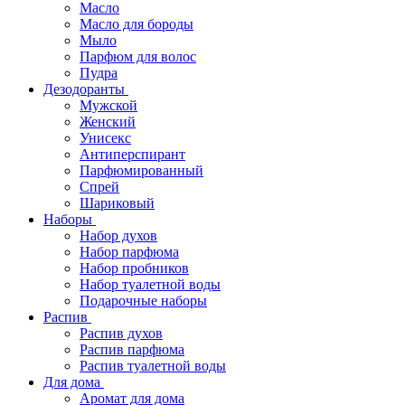
Масло
Масло для бороды
Мыло
Парфюм для волос
Пудра
Дезодоранты
Мужской
Женский
Унисекс
Антиперспирант
Парфюмированный
Спрей
Шариковый
Наборы
Набор духов
Набор парфюма
Набор пробников
Набор туалетной воды
Подарочные наборы
Распив
Распив духов
Распив парфюма
Распив туалетной воды
Для дома
Аромат для дома