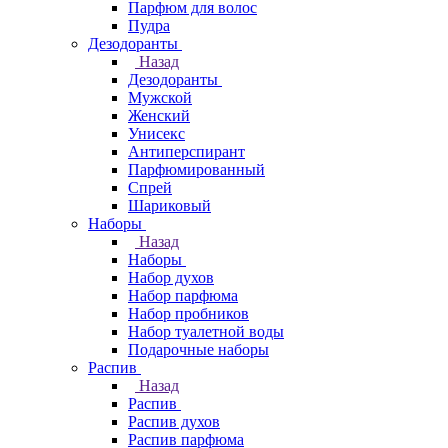
Парфюм для волос
Пудра
Дезодоранты
Назад
Дезодоранты
Мужской
Женский
Унисекс
Антиперспирант
Парфюмированный
Спрей
Шариковый
Наборы
Назад
Наборы
Набор духов
Набор парфюма
Набор пробников
Набор туалетной воды
Подарочные наборы
Распив
Назад
Распив
Распив духов
Распив парфюма