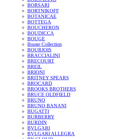
BORSARI
BORTNIKOFF
BOTANICAE
BOTTEGA
BOUCHERON
BOUDICCA
BOUGE
Bouge Collection
BOURJOIS
BRACCIALINI
BRECOURT
BREIL
BRIONI
BRITNEY SPEARS
BROCARD
BROOKS BROTHERS
BRUCE OLDFIELD
BRUNO
BRUNO BANANI
BUGATTI
BURBERRY
BURDIN
BVLGARI
BVLGARI ALLEGRA