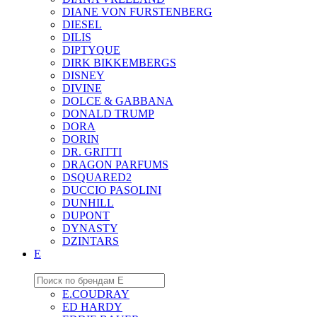
DIANE VON FURSTENBERG
DIESEL
DILIS
DIPTYQUE
DIRK BIKKEMBERGS
DISNEY
DIVINE
DOLCE & GABBANA
DONALD TRUMP
DORA
DORIN
DR. GRITTI
DRAGON PARFUMS
DSQUARED2
DUCCIO PASOLINI
DUNHILL
DUPONT
DYNASTY
DZINTARS
E
E.COUDRAY
ED HARDY