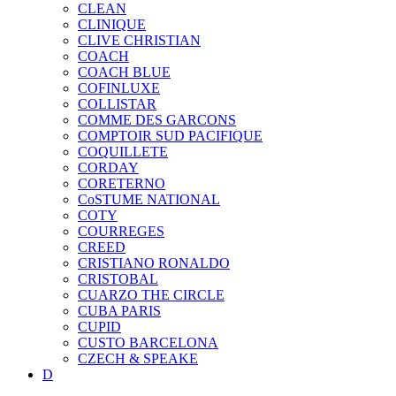
CLEAN
CLINIQUE
CLIVE CHRISTIAN
COACH
COACH BLUE
COFINLUXE
COLLISTAR
COMME DES GARCONS
COMPTOIR SUD PACIFIQUE
COQUILLETE
CORDAY
CORETERNO
CoSTUME NATIONAL
COTY
COURREGES
CREED
CRISTIANO RONALDO
CRISTOBAL
CUARZO THE CIRCLE
CUBA PARIS
CUPID
CUSTO BARCELONA
CZECH & SPEAKE
D