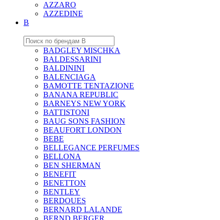
AZZARO
AZZEDINE
B
BADGLEY MISCHKA
BALDESSARINI
BALDININI
BALENCIAGA
BAMOTTE TENTAZIONE
BANANA REPUBLIC
BARNEYS NEW YORK
BATTISTONI
BAUG SONS FASHION
BEAUFORT LONDON
BEBE
BELLEGANCE PERFUMES
BELLONA
BEN SHERMAN
BENEFIT
BENETTON
BENTLEY
BERDOUES
BERNARD LALANDE
BERND BERGER