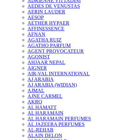
ADRIENNE VITTADINI
AEDES DE VENUSTAS
AERIN LAUDER
AESOP
AETHER HYPAER
AFFINESSENCE
AFNAN
AGATHA RUIZ
AGATHO PARFUM
AGENT PROVOCATEUR
AGONIST
AHJAAR NEPAL
AIGNER
AIR-VAL INTERNATIONAL
AJ ARABIA
AJ ARABIA (WIDIAN)
AJMAL
AJNE CARMEL
AKRO
AL HAMATT
AL HARAMAIN
AL HARAMAIN PERFUMES
AL JAZEERA PERFUMES
AL-REHAB
ALAIN DELON