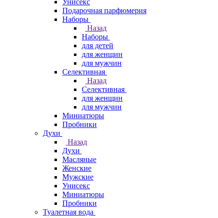
Унисекс
Подарочная парфюмерия
Наборы
Назад
Наборы
для детей
для женщин
для мужчин
Селективная
Назад
Селективная
для женщин
для мужчин
Миниатюры
Пробники
Духи
Назад
Духи
Масляные
Женские
Мужские
Унисекс
Миниатюры
Пробники
Туалетная вода