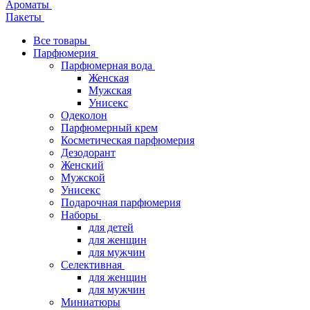
Ароматы
Пакеты
Все товары
Парфюмерия
Парфюмерная вода
Женская
Мужская
Унисекс
Одеколон
Парфюмерный крем
Косметическая парфюмерия
Дезодорант
Женский
Мужской
Унисекс
Подарочная парфюмерия
Наборы
для детей
для женщин
для мужчин
Селективная
для женщин
для мужчин
Миниатюры