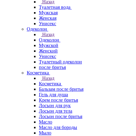
Назад
Туалетная вода
Мужская
Женская
Унисекс
Одеколон
Назад
Одеколон
Мужской
Женский
Унисекс
Туалетный одеколон
после бритья
Косметика
Назад
Косметика
Бальзам после бритья
Гель для душа
Крем после бритья
Лосьон для рук
Лосьон для тела
Лосьон после бритья
Масло
Масло для бороды
Мыло