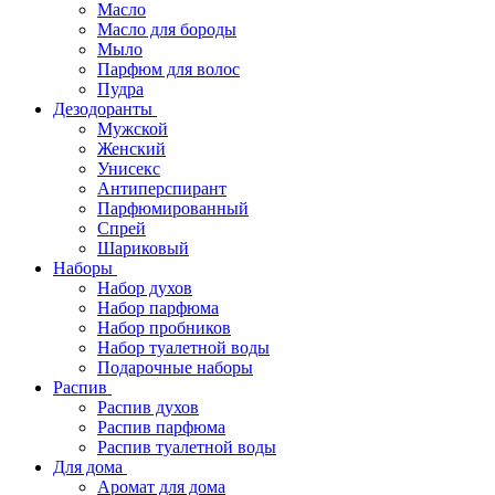
Масло
Масло для бороды
Мыло
Парфюм для волос
Пудра
Дезодоранты
Мужской
Женский
Унисекс
Антиперспирант
Парфюмированный
Спрей
Шариковый
Наборы
Набор духов
Набор парфюма
Набор пробников
Набор туалетной воды
Подарочные наборы
Распив
Распив духов
Распив парфюма
Распив туалетной воды
Для дома
Аромат для дома