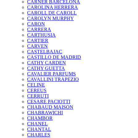
CARNER BARCELONA
CAROLINA HERRERA
CAROLL DE CAROLL
CAROLYN MURPHY
CARON
CARRERA
CARTHUSIA
CARTIER
CARVEN
CASTELBAJAC
CASTILLO DE MADRID
CATHY CARDEN
CATHY GUETTA
CAVALIER PARFUMS
CAVALLINI TRAPEZIO
CELINE
CEREUS
CERRUTI
CESARE PACIOTTI
CHABAUD MAISON
CHABRAWICHI
CHAMBOR
CHANEL
CHANTAL
CHARLES