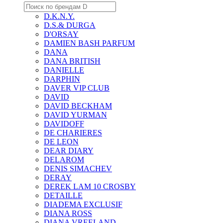
D.K.N.Y.
D.S.& DURGA
D'ORSAY
DAMIEN BASH PARFUM
DANA
DANA BRITISH
DANIELLE
DARPHIN
DAVER VIP CLUB
DAVID
DAVID BECKHAM
DAVID YURMAN
DAVIDOFF
DE CHARIERES
DE LEON
DEAR DIARY
DELAROM
DENIS SIMACHEV
DERAY
DEREK LAM 10 CROSBY
DETAILLE
DIADEMA EXCLUSIF
DIANA ROSS
DIANA VREELAND