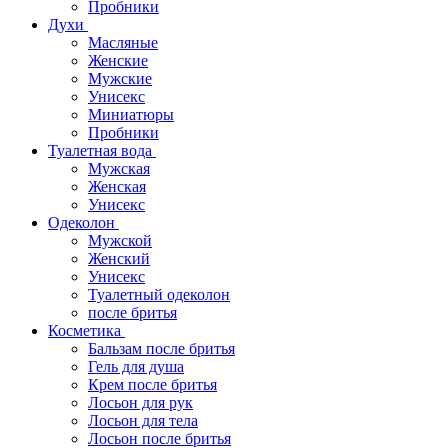
Пробники
Духи
Масляные
Женские
Мужские
Унисекс
Миниатюры
Пробники
Туалетная вода
Мужская
Женская
Унисекс
Одеколон
Мужской
Женский
Унисекс
Туалетный одеколон
после бритья
Косметика
Бальзам после бритья
Гель для душа
Крем после бритья
Лосьон для рук
Лосьон для тела
Лосьон после бритья