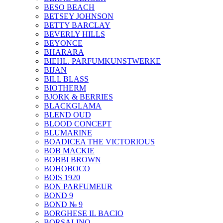
BESO BEACH
BETSEY JOHNSON
BETTY BARCLAY
BEVERLY HILLS
BEYONCE
BHARARA
BIEHL. PARFUMKUNSTWERKE
BIJAN
BILL BLASS
BIOTHERM
BJORK & BERRIES
BLACKGLAMA
BLEND OUD
BLOOD CONCEPT
BLUMARINE
BOADICEA THE VICTORIOUS
BOB MACKIE
BOBBI BROWN
BOHOBOCO
BOIS 1920
BON PARFUMEUR
BOND 9
BOND № 9
BORGHESE IL BACIO
BORSALINO