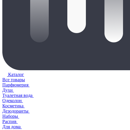
Каталог
Все товары
Парфюмерия
Духи
Туалетная вода
Одеколон
Косметика
Дезодоранты
Наборы
Распив
Для дома