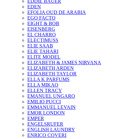
EDDIE BAUER
EDEN
EFOLIA OUD DE ARABIA
EGO FACTO
EIGHT & BOB
EISENBERG
EL CHARRO
ELECTIMUSS
ELIE SAAB
ELIE TAHARI
ELITE MODEL
ELIZABETH & JAMES NIRVANA
ELIZABETH ARDEN
ELIZABETH TAYLOR
ELLA K PARFUMS
ELLA MIKAO
ELLEN TRACY
EMANUEL UNGARO
EMILIO PUCCI
EMMANUEL LEVAIN
EMOR LONDON
EMPER
ENGELSRUFER
ENGLISH LAUNDRY
ENRICO COVERI