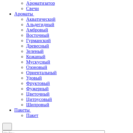
Ароматизатор
Свечи
Ароматы
Акватический
Альдегидный
Амбровый
Восточный
Гурманский
Древесный
Зеленый
Кожаный
Мускусный
Озоновый
Ориентальный
Удовый
Фруктовый
Фужерный
Цветочный
Цитрусовый
Шипровый
Пакеты
Пакет