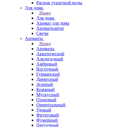
Распив туалетной воды
Для дома
Назад
Для дома
Аромат для дома
Ароматизатор
Свечи
Ароматы
Назад
Ароматы
Акватический
Альдегидный
Амбровый
Восточный
Гурманский
Древесный
Зеленый
Кожаный
Мускусный
Озоновый
Ориентальный
Удовый
Фруктовый
Фужерный
Цветочный