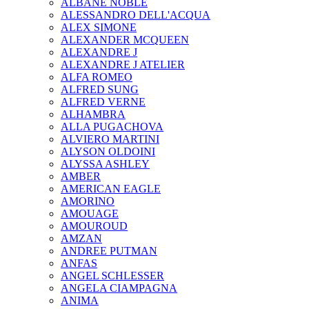
ALBANE NOBLE
ALESSANDRO DELL'ACQUA
ALEX SIMONE
ALEXANDER MCQUEEN
ALEXANDRE J
ALEXANDRE J ATELIER
ALFA ROMEO
ALFRED SUNG
ALFRED VERNE
ALHAMBRA
ALLA PUGACHOVA
ALVIERO MARTINI
ALYSON OLDOINI
ALYSSA ASHLEY
AMBER
AMERICAN EAGLE
AMORINO
AMOUAGE
AMOUROUD
AMZAN
ANDREE PUTMAN
ANFAS
ANGEL SCHLESSER
ANGELA CIAMPAGNA
ANIMA