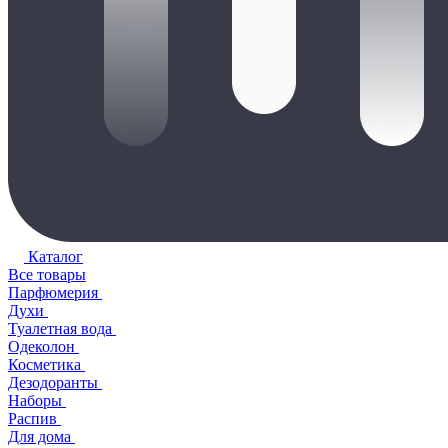
Каталог
Все товары
Парфюмерия
Духи
Туалетная вода
Одеколон
Косметика
Дезодоранты
Наборы
Распив
Для дома