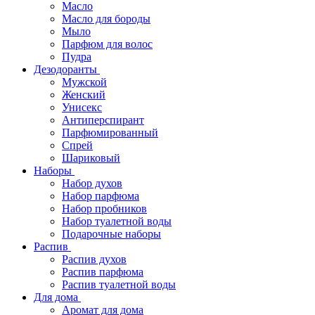
Масло
Масло для бороды
Мыло
Парфюм для волос
Пудра
Дезодоранты
Мужской
Женский
Унисекс
Антиперспирант
Парфюмированный
Спрей
Шариковый
Наборы
Набор духов
Набор парфюма
Набор пробников
Набор туалетной воды
Подарочные наборы
Распив
Распив духов
Распив парфюма
Распив туалетной воды
Для дома
Аромат для дома