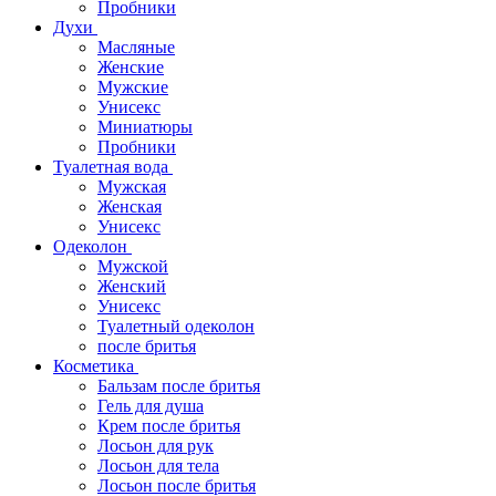
Пробники
Духи
Масляные
Женские
Мужские
Унисекс
Миниатюры
Пробники
Туалетная вода
Мужская
Женская
Унисекс
Одеколон
Мужской
Женский
Унисекс
Туалетный одеколон
после бритья
Косметика
Бальзам после бритья
Гель для душа
Крем после бритья
Лосьон для рук
Лосьон для тела
Лосьон после бритья