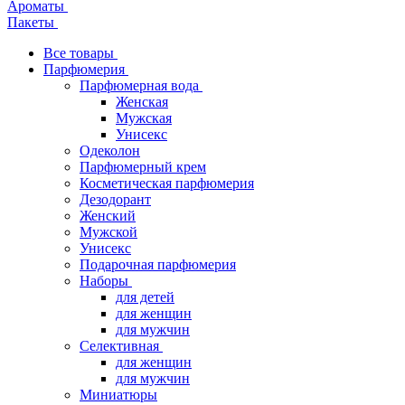
Ароматы
Пакеты
Все товары
Парфюмерия
Парфюмерная вода
Женская
Мужская
Унисекс
Одеколон
Парфюмерный крем
Косметическая парфюмерия
Дезодорант
Женский
Мужской
Унисекс
Подарочная парфюмерия
Наборы
для детей
для женщин
для мужчин
Селективная
для женщин
для мужчин
Миниатюры