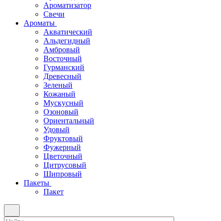
Ароматизатор
Свечи
Ароматы
Акватический
Альдегидный
Амбровый
Восточный
Гурманский
Древесный
Зеленый
Кожаный
Мускусный
Озоновый
Ориентальный
Удовый
Фруктовый
Фужерный
Цветочный
Цитрусовый
Шипровый
Пакеты
Пакет