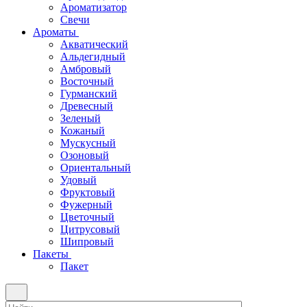
Ароматизатор
Свечи
Ароматы
Акватический
Альдегидный
Амбровый
Восточный
Гурманский
Древесный
Зеленый
Кожаный
Мускусный
Озоновый
Ориентальный
Удовый
Фруктовый
Фужерный
Цветочный
Цитрусовый
Шипровый
Пакеты
Пакет