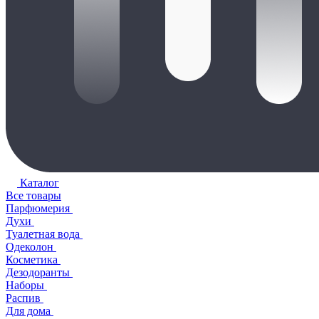
Каталог
Все товары
Парфюмерия
Духи
Туалетная вода
Одеколон
Косметика
Дезодоранты
Наборы
Распив
Для дома