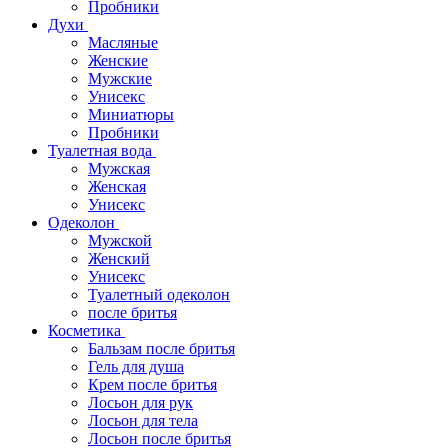
Пробники
Духи
Масляные
Женские
Мужские
Унисекс
Миниатюры
Пробники
Туалетная вода
Мужская
Женская
Унисекс
Одеколон
Мужской
Женский
Унисекс
Туалетный одеколон
после бритья
Косметика
Бальзам после бритья
Гель для душа
Крем после бритья
Лосьон для рук
Лосьон для тела
Лосьон после бритья