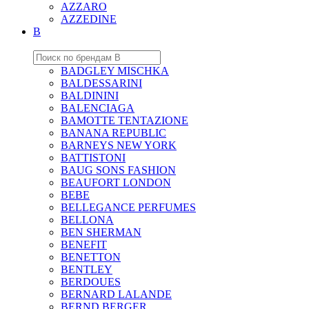
AZZARO
AZZEDINE
B
BADGLEY MISCHKA
BALDESSARINI
BALDININI
BALENCIAGA
BAMOTTE TENTAZIONE
BANANA REPUBLIC
BARNEYS NEW YORK
BATTISTONI
BAUG SONS FASHION
BEAUFORT LONDON
BEBE
BELLEGANCE PERFUMES
BELLONA
BEN SHERMAN
BENEFIT
BENETTON
BENTLEY
BERDOUES
BERNARD LALANDE
BERND BERGER