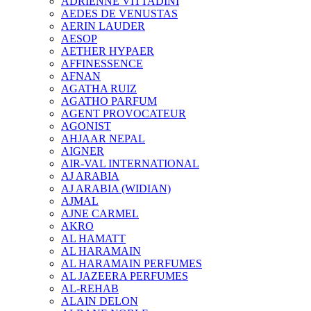
ADRIENNE VITTADINI
AEDES DE VENUSTAS
AERIN LAUDER
AESOP
AETHER HYPAER
AFFINESSENCE
AFNAN
AGATHA RUIZ
AGATHO PARFUM
AGENT PROVOCATEUR
AGONIST
AHJAAR NEPAL
AIGNER
AIR-VAL INTERNATIONAL
AJ ARABIA
AJ ARABIA (WIDIAN)
AJMAL
AJNE CARMEL
AKRO
AL HAMATT
AL HARAMAIN
AL HARAMAIN PERFUMES
AL JAZEERA PERFUMES
AL-REHAB
ALAIN DELON