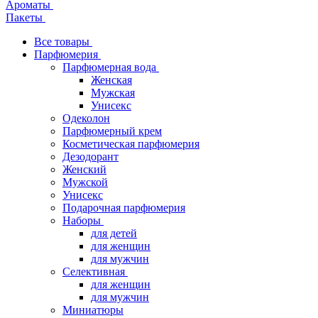
Ароматы
Пакеты
Все товары
Парфюмерия
Парфюмерная вода
Женская
Мужская
Унисекс
Одеколон
Парфюмерный крем
Косметическая парфюмерия
Дезодорант
Женский
Мужской
Унисекс
Подарочная парфюмерия
Наборы
для детей
для женщин
для мужчин
Селективная
для женщин
для мужчин
Миниатюры