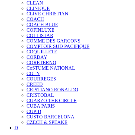
CLEAN
CLINIQUE
CLIVE CHRISTIAN
COACH
COACH BLUE
COFINLUXE
COLLISTAR
COMME DES GARCONS
COMPTOIR SUD PACIFIQUE
COQUILLETE
CORDAY
CORETERNO
CoSTUME NATIONAL
COTY
COURREGES
CREED
CRISTIANO RONALDO
CRISTOBAL
CUARZO THE CIRCLE
CUBA PARIS
CUPID
CUSTO BARCELONA
CZECH & SPEAKE
D