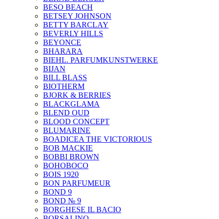
BESO BEACH
BETSEY JOHNSON
BETTY BARCLAY
BEVERLY HILLS
BEYONCE
BHARARA
BIEHL. PARFUMKUNSTWERKE
BIJAN
BILL BLASS
BIOTHERM
BJORK & BERRIES
BLACKGLAMA
BLEND OUD
BLOOD CONCEPT
BLUMARINE
BOADICEA THE VICTORIOUS
BOB MACKIE
BOBBI BROWN
BOHOBOCO
BOIS 1920
BON PARFUMEUR
BOND 9
BOND № 9
BORGHESE IL BACIO
BORSALINO