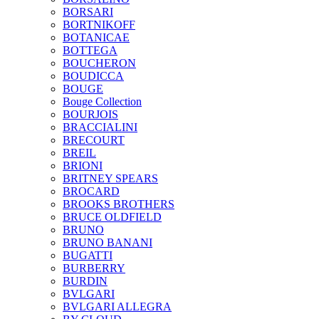
BORSARI
BORTNIKOFF
BOTANICAE
BOTTEGA
BOUCHERON
BOUDICCA
BOUGE
Bouge Collection
BOURJOIS
BRACCIALINI
BRECOURT
BREIL
BRIONI
BRITNEY SPEARS
BROCARD
BROOKS BROTHERS
BRUCE OLDFIELD
BRUNO
BRUNO BANANI
BUGATTI
BURBERRY
BURDIN
BVLGARI
BVLGARI ALLEGRA