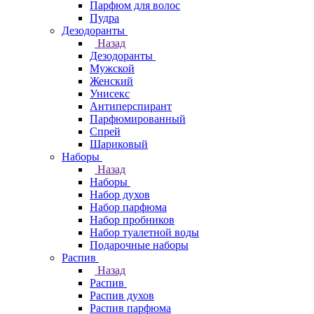
Парфюм для волос
Пудра
Дезодоранты
Назад
Дезодоранты
Мужской
Женский
Унисекс
Антиперспирант
Парфюмированный
Спрей
Шариковый
Наборы
Назад
Наборы
Набор духов
Набор парфюма
Набор пробников
Набор туалетной воды
Подарочные наборы
Распив
Назад
Распив
Распив духов
Распив парфюма