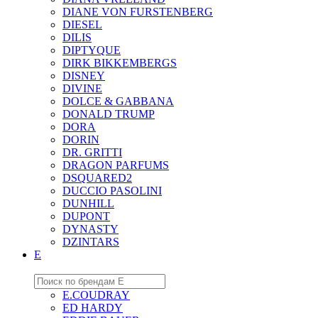
DIANE VON FURSTENBERG
DIESEL
DILIS
DIPTYQUE
DIRK BIKKEMBERGS
DISNEY
DIVINE
DOLCE & GABBANA
DONALD TRUMP
DORA
DORIN
DR. GRITTI
DRAGON PARFUMS
DSQUARED2
DUCCIO PASOLINI
DUNHILL
DUPONT
DYNASTY
DZINTARS
E
E.COUDRAY
ED HARDY