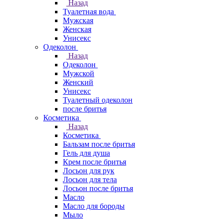
Назад
Туалетная вода
Мужская
Женская
Унисекс
Одеколон
Назад
Одеколон
Мужской
Женский
Унисекс
Туалетный одеколон
после бритья
Косметика
Назад
Косметика
Бальзам после бритья
Гель для душа
Крем после бритья
Лосьон для рук
Лосьон для тела
Лосьон после бритья
Масло
Масло для бороды
Мыло