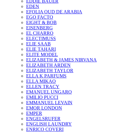
EDDIE BAUER
EDEN
EFOLIA OUD DE ARABIA
EGO FACTO
EIGHT & BOB
EISENBERG
EL CHARRO
ELECTIMUSS
ELIE SAAB
ELIE TAHARI
ELITE MODEL
ELIZABETH & JAMES NIRVANA
ELIZABETH ARDEN
ELIZABETH TAYLOR
ELLA K PARFUMS
ELLA MIKAO
ELLEN TRACY
EMANUEL UNGARO
EMILIO PUCCI
EMMANUEL LEVAIN
EMOR LONDON
EMPER
ENGELSRUFER
ENGLISH LAUNDRY
ENRICO COVERI