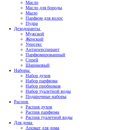
Масло
Масло для бороды
Мыло
Парфюм для волос
Пудра
Дезодоранты
Мужской
Женский
Унисекс
Антиперспирант
Парфюмированный
Спрей
Шариковый
Наборы
Набор духов
Набор парфюма
Набор пробников
Набор туалетной воды
Подарочные наборы
Распив
Распив духов
Распив парфюма
Распив туалетной воды
Для дома
Аромат для дома