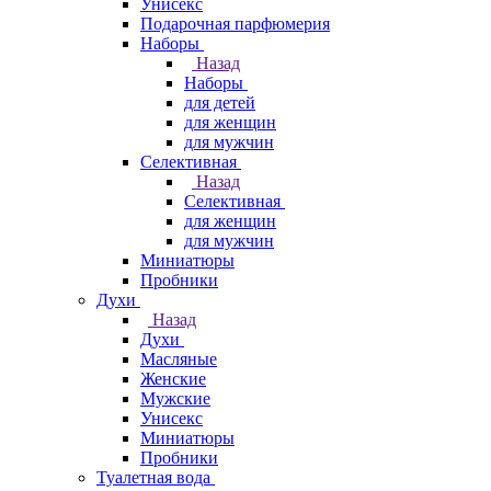
Унисекс
Подарочная парфюмерия
Наборы
Назад
Наборы
для детей
для женщин
для мужчин
Селективная
Назад
Селективная
для женщин
для мужчин
Миниатюры
Пробники
Духи
Назад
Духи
Масляные
Женские
Мужские
Унисекс
Миниатюры
Пробники
Туалетная вода