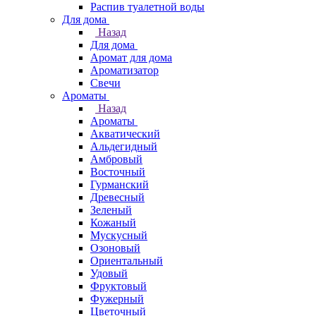
Распив туалетной воды
Для дома
Назад
Для дома
Аромат для дома
Ароматизатор
Свечи
Ароматы
Назад
Ароматы
Акватический
Альдегидный
Амбровый
Восточный
Гурманский
Древесный
Зеленый
Кожаный
Мускусный
Озоновый
Ориентальный
Удовый
Фруктовый
Фужерный
Цветочный