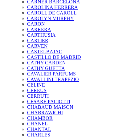
CARNER BARCELONA
CAROLINA HERRERA
CAROLL DE CAROLL
CAROLYN MURPHY
CARON
CARRERA
CARTHUSIA
CARTIER
CARVEN
CASTELBAJAC
CASTILLO DE MADRID
CATHY CARDEN
CATHY GUETTA
CAVALIER PARFUMS
CAVALLINI TRAPEZIO
CELINE
CEREUS
CERRUTI
CESARE PACIOTTI
CHABAUD MAISON
CHABRAWICHI
CHAMBOR
CHANEL
CHANTAL
CHARLES