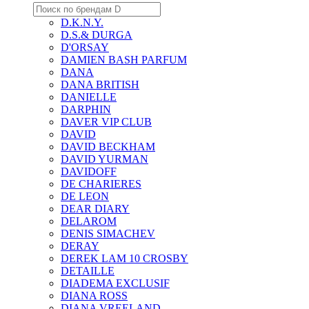
D.K.N.Y.
D.S.& DURGA
D'ORSAY
DAMIEN BASH PARFUM
DANA
DANA BRITISH
DANIELLE
DARPHIN
DAVER VIP CLUB
DAVID
DAVID BECKHAM
DAVID YURMAN
DAVIDOFF
DE CHARIERES
DE LEON
DEAR DIARY
DELAROM
DENIS SIMACHEV
DERAY
DEREK LAM 10 CROSBY
DETAILLE
DIADEMA EXCLUSIF
DIANA ROSS
DIANA VREELAND