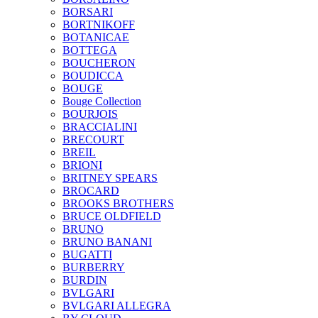
BORSARI
BORTNIKOFF
BOTANICAE
BOTTEGA
BOUCHERON
BOUDICCA
BOUGE
Bouge Collection
BOURJOIS
BRACCIALINI
BRECOURT
BREIL
BRIONI
BRITNEY SPEARS
BROCARD
BROOKS BROTHERS
BRUCE OLDFIELD
BRUNO
BRUNO BANANI
BUGATTI
BURBERRY
BURDIN
BVLGARI
BVLGARI ALLEGRA