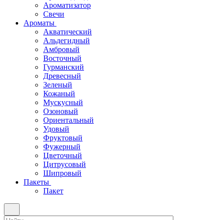
Ароматизатор
Свечи
Ароматы
Акватический
Альдегидный
Амбровый
Восточный
Гурманский
Древесный
Зеленый
Кожаный
Мускусный
Озоновый
Ориентальный
Удовый
Фруктовый
Фужерный
Цветочный
Цитрусовый
Шипровый
Пакеты
Пакет