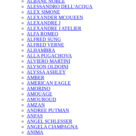
ALBANE NOBLE
ALESSANDRO DELL'ACQUA
ALEX SIMONE
ALEXANDER MCQUEEN
ALEXANDRE J
ALEXANDRE J ATELIER
ALFA ROMEO
ALFRED SUNG
ALFRED VERNE
ALHAMBRA
ALLA PUGACHOVA
ALVIERO MARTINI
ALYSON OLDOINI
ALYSSA ASHLEY
AMBER
AMERICAN EAGLE
AMORINO
AMOUAGE
AMOUROUD
AMZAN
ANDREE PUTMAN
ANFAS
ANGEL SCHLESSER
ANGELA CIAMPAGNA
ANIMA