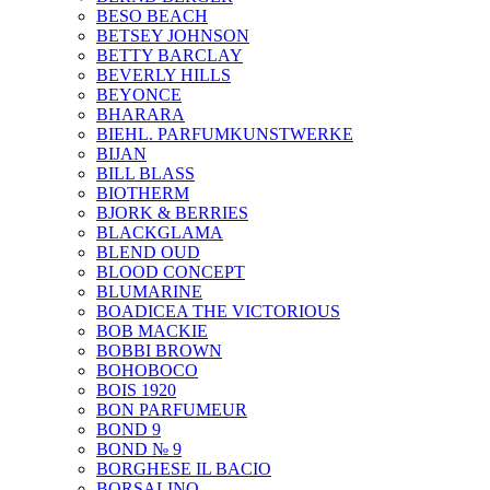
BESO BEACH
BETSEY JOHNSON
BETTY BARCLAY
BEVERLY HILLS
BEYONCE
BHARARA
BIEHL. PARFUMKUNSTWERKE
BIJAN
BILL BLASS
BIOTHERM
BJORK & BERRIES
BLACKGLAMA
BLEND OUD
BLOOD CONCEPT
BLUMARINE
BOADICEA THE VICTORIOUS
BOB MACKIE
BOBBI BROWN
BOHOBOCO
BOIS 1920
BON PARFUMEUR
BOND 9
BOND № 9
BORGHESE IL BACIO
BORSALINO