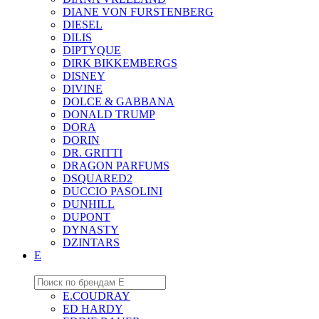
DIANE VON FURSTENBERG
DIESEL
DILIS
DIPTYQUE
DIRK BIKKEMBERGS
DISNEY
DIVINE
DOLCE & GABBANA
DONALD TRUMP
DORA
DORIN
DR. GRITTI
DRAGON PARFUMS
DSQUARED2
DUCCIO PASOLINI
DUNHILL
DUPONT
DYNASTY
DZINTARS
E
E.COUDRAY
ED HARDY