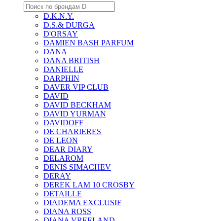
D.K.N.Y.
D.S.& DURGA
D'ORSAY
DAMIEN BASH PARFUM
DANA
DANA BRITISH
DANIELLE
DARPHIN
DAVER VIP CLUB
DAVID
DAVID BECKHAM
DAVID YURMAN
DAVIDOFF
DE CHARIERES
DE LEON
DEAR DIARY
DELAROM
DENIS SIMACHEV
DERAY
DEREK LAM 10 CROSBY
DETAILLE
DIADEMA EXCLUSIF
DIANA ROSS
DIANA VREELAND