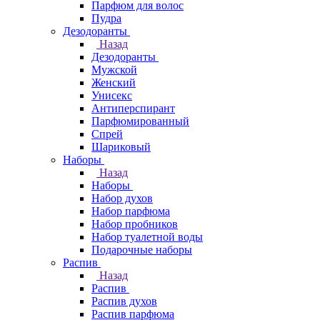
Парфюм для волос
Пудра
Дезодоранты
Назад
Дезодоранты
Мужской
Женский
Унисекс
Антиперспирант
Парфюмированный
Спрей
Шариковый
Наборы
Назад
Наборы
Набор духов
Набор парфюма
Набор пробников
Набор туалетной воды
Подарочные наборы
Распив
Назад
Распив
Распив духов
Распив парфюма