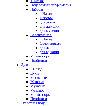
Унисекс
Подарочная парфюмерия
Наборы
Назад
Наборы
для детей
для женщин
для мужчин
Селективная
Назад
Селективная
для женщин
для мужчин
Миниатюры
Пробники
Духи
Назад
Духи
Масляные
Женские
Мужские
Унисекс
Миниатюры
Пробники
Туалетная вода