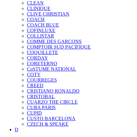
CLEAN
CLINIQUE
CLIVE CHRISTIAN
COACH
COACH BLUE
COFINLUXE
COLLISTAR
COMME DES GARCONS
COMPTOIR SUD PACIFIQUE
COQUILLETE
CORDAY
CORETERNO
CoSTUME NATIONAL
COTY
COURREGES
CREED
CRISTIANO RONALDO
CRISTOBAL
CUARZO THE CIRCLE
CUBA PARIS
CUPID
CUSTO BARCELONA
CZECH & SPEAKE
D