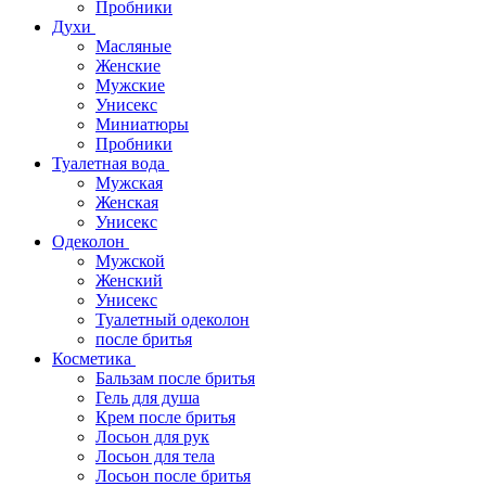
Пробники
Духи
Масляные
Женские
Мужские
Унисекс
Миниатюры
Пробники
Туалетная вода
Мужская
Женская
Унисекс
Одеколон
Мужской
Женский
Унисекс
Туалетный одеколон
после бритья
Косметика
Бальзам после бритья
Гель для душа
Крем после бритья
Лосьон для рук
Лосьон для тела
Лосьон после бритья