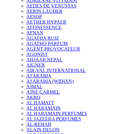
ADRIENNE VITTADINI
AEDES DE VENUSTAS
AERIN LAUDER
AESOP
AETHER HYPAER
AFFINESSENCE
AFNAN
AGATHA RUIZ
AGATHO PARFUM
AGENT PROVOCATEUR
AGONIST
AHJAAR NEPAL
AIGNER
AIR-VAL INTERNATIONAL
AJ ARABIA
AJ ARABIA (WIDIAN)
AJMAL
AJNE CARMEL
AKRO
AL HAMATT
AL HARAMAIN
AL HARAMAIN PERFUMES
AL JAZEERA PERFUMES
AL-REHAB
ALAIN DELON