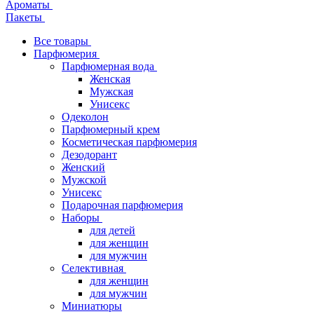
Ароматы
Пакеты
Все товары
Парфюмерия
Парфюмерная вода
Женская
Мужская
Унисекс
Одеколон
Парфюмерный крем
Косметическая парфюмерия
Дезодорант
Женский
Мужской
Унисекс
Подарочная парфюмерия
Наборы
для детей
для женщин
для мужчин
Селективная
для женщин
для мужчин
Миниатюры