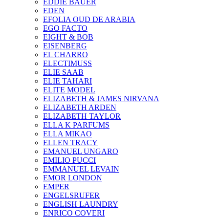
EDDIE BAUER
EDEN
EFOLIA OUD DE ARABIA
EGO FACTO
EIGHT & BOB
EISENBERG
EL CHARRO
ELECTIMUSS
ELIE SAAB
ELIE TAHARI
ELITE MODEL
ELIZABETH & JAMES NIRVANA
ELIZABETH ARDEN
ELIZABETH TAYLOR
ELLA K PARFUMS
ELLA MIKAO
ELLEN TRACY
EMANUEL UNGARO
EMILIO PUCCI
EMMANUEL LEVAIN
EMOR LONDON
EMPER
ENGELSRUFER
ENGLISH LAUNDRY
ENRICO COVERI