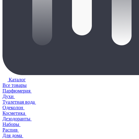
Каталог
Все товары
Парфюмерия
Духи
Туалетная вода
Одеколон
Косметика
Дезодоранты
Наборы
Распив
Для дома