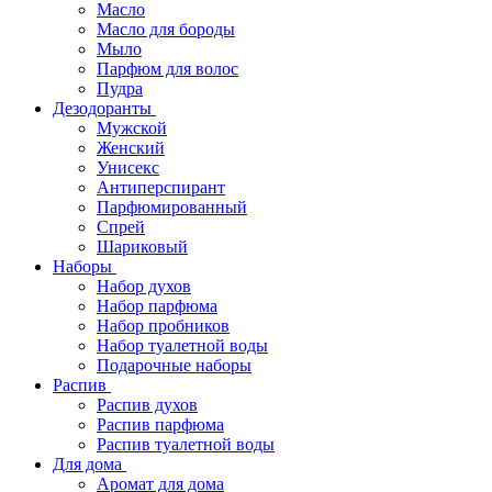
Масло
Масло для бороды
Мыло
Парфюм для волос
Пудра
Дезодоранты
Мужской
Женский
Унисекс
Антиперспирант
Парфюмированный
Спрей
Шариковый
Наборы
Набор духов
Набор парфюма
Набор пробников
Набор туалетной воды
Подарочные наборы
Распив
Распив духов
Распив парфюма
Распив туалетной воды
Для дома
Аромат для дома