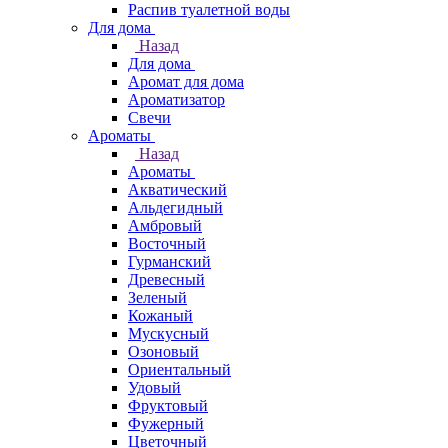
Распив туалетной воды
Для дома
Назад
Для дома
Аромат для дома
Ароматизатор
Свечи
Ароматы
Назад
Ароматы
Акватический
Альдегидный
Амбровый
Восточный
Гурманский
Древесный
Зеленый
Кожаный
Мускусный
Озоновый
Ориентальный
Удовый
Фруктовый
Фужерный
Цветочный