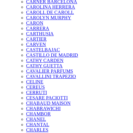
CARNER BARCELONA
CAROLINA HERRERA
CAROLL DE CAROLL
CAROLYN MURPHY
CARON
CARRERA
CARTHUSIA
CARTIER
CARVEN
CASTELBAJAC
CASTILLO DE MADRID
CATHY CARDEN
CATHY GUETTA
CAVALIER PARFUMS
CAVALLINI TRAPEZIO
CELINE
CEREUS
CERRUTI
CESARE PACIOTTI
CHABAUD MAISON
CHABRAWICHI
CHAMBOR
CHANEL
CHANTAL
CHARLES