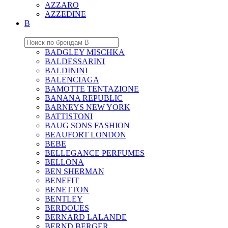
AZZARO
AZZEDINE
B
BADGLEY MISCHKA
BALDESSARINI
BALDININI
BALENCIAGA
BAMOTTE TENTAZIONE
BANANA REPUBLIC
BARNEYS NEW YORK
BATTISTONI
BAUG SONS FASHION
BEAUFORT LONDON
BEBE
BELLEGANCE PERFUMES
BELLONA
BEN SHERMAN
BENEFIT
BENETTON
BENTLEY
BERDOUES
BERNARD LALANDE
BERND BERGER