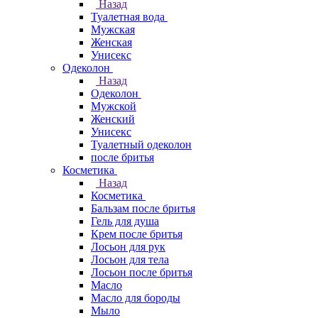
Назад
Туалетная вода
Мужская
Женская
Унисекс
Одеколон
Назад
Одеколон
Мужской
Женский
Унисекс
Туалетный одеколон
после бритья
Косметика
Назад
Косметика
Бальзам после бритья
Гель для душа
Крем после бритья
Лосьон для рук
Лосьон для тела
Лосьон после бритья
Масло
Масло для бороды
Мыло