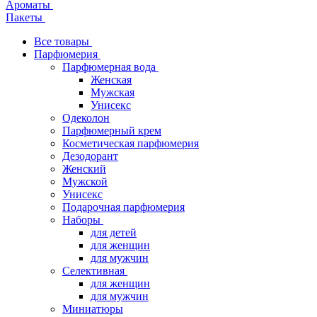
Ароматы
Пакеты
Все товары
Парфюмерия
Парфюмерная вода
Женская
Мужская
Унисекс
Одеколон
Парфюмерный крем
Косметическая парфюмерия
Дезодорант
Женский
Мужской
Унисекс
Подарочная парфюмерия
Наборы
для детей
для женщин
для мужчин
Селективная
для женщин
для мужчин
Миниатюры