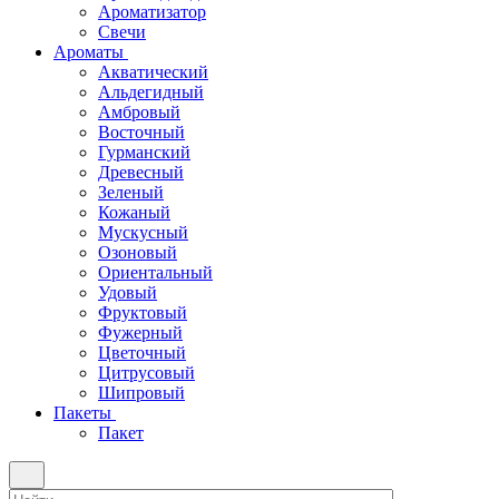
Ароматизатор
Свечи
Ароматы
Акватический
Альдегидный
Амбровый
Восточный
Гурманский
Древесный
Зеленый
Кожаный
Мускусный
Озоновый
Ориентальный
Удовый
Фруктовый
Фужерный
Цветочный
Цитрусовый
Шипровый
Пакеты
Пакет