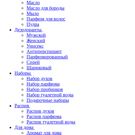
Масло
Масло для бороды
Мыло
Парфюм для волос
Пудра
Дезодоранты
Мужской
Женский
Унисекс
Антиперспирант
Парфюмированный
Спрей
Шариковый
Наборы
Набор духов
Набор парфюма
Набор пробников
Набор туалетной воды
Подарочные наборы
Распив
Распив духов
Распив парфюма
Распив туалетной воды
Для дома
Аромат для дома