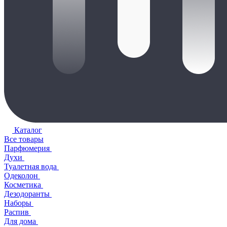
Каталог
Все товары
Парфюмерия
Духи
Туалетная вода
Одеколон
Косметика
Дезодоранты
Наборы
Распив
Для дома