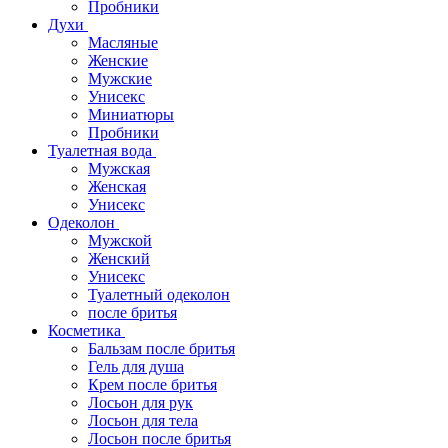
Пробники
Духи
Масляные
Женские
Мужские
Унисекс
Миниатюры
Пробники
Туалетная вода
Мужская
Женская
Унисекс
Одеколон
Мужской
Женский
Унисекс
Туалетный одеколон
после бритья
Косметика
Бальзам после бритья
Гель для душа
Крем после бритья
Лосьон для рук
Лосьон для тела
Лосьон после бритья